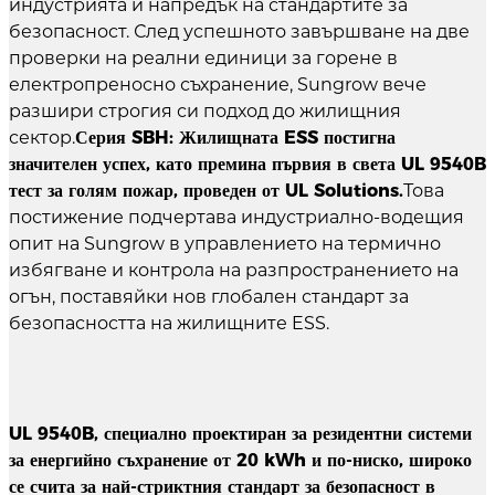
индустрията и напредък на стандартите за
безопасност. След успешното завършване на две
проверки на реални единици за горене в
електропреносно съхранение, Sungrow вече
разшири строгия си подход до жилищния
сектор.
Серия SBH: Жилищната ESS постигна
значителен успех, като премина първия в света UL 9540B
тест за голям пожар, проведен от UL Solutions.
Това
постижение подчертава индустриално-водещия
опит на Sungrow в управлението на термично
избягване и контрола на разпространението на
огън, поставяйки нов глобален стандарт за
безопасността на жилищните ESS.
UL 9540B, специално проектиран за резидентни системи
за енергийно съхранение от 20 kWh и по-ниско, широко
се счита за най-стриктния стандарт за безопасност в