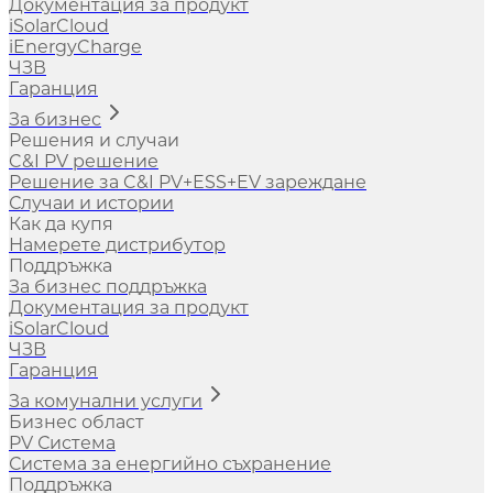
Документация за продукт
iSolarCloud
iEnergyCharge
ЧЗВ
Гаранция
За бизнес
Решения и случаи
C&I PV решение
Решение за C&I PV+ESS+EV зареждане
Случаи и истории
Как да купя
Намерете дистрибутор
Поддръжка
За бизнес поддръжка
Документация за продукт
iSolarCloud
ЧЗВ
Гаранция
За комунални услуги
Бизнес област
PV Система
Система за енергийно съхранение
Поддръжка