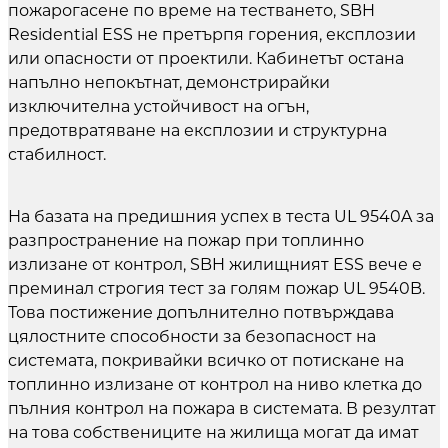
пожарогасене по време на тестването, SBH
Residential ESS не претърпя горения, експлозии
или опасности от проектили. Кабинетът остана
напълно непокътнат, демонстрирайки
изключителна устойчивост на огън,
предотвратяване на експлозии и структурна
стабилност.
На базата на предишния успех в теста UL 9540A за
разпространение на пожар при топлинно
излизане от контрол, SBH жилищният ESS вече е
преминал строгия тест за голям пожар UL 9540B.
Това постижение допълнително потвърждава
цялостните способности за безопасност на
системата, покривайки всичко от потискане на
топлинно излизане от контрол на ниво клетка до
пълния контрол на пожара в системата. В резултат
на това собствениците на жилища могат да имат