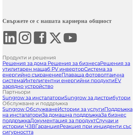
Свържете се с нашата кариерна общност
Продукти и решения
Решения за дома
Решения за бизнеса
Решения за
утилитарен мащаб
PV инвертор
Система за
енергийно съхранение
Плаваща фотоволтаична
система
Интелигентни енергийни продукти
EV
зарядно устройство
Партньори
Sungrow за инсталатори
Sungrow за дистрибутори
Обслужване и поддръжка
Sungrow Обслужване
Истории за услуги
Поддръжка
на инсталатори
За домашна поддръжка
За бизнес
поддръжка
Документация за продукт
Случаи и
истории
ЧЗВ
Гаранция
Реакция при инциденти със
сигурността