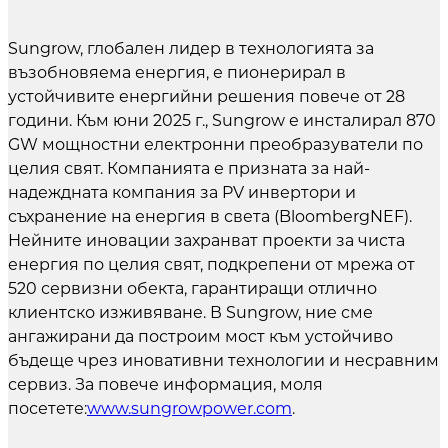
Sungrow, глобален лидер в технологията за
възобновяема енергия, е пионерирал в
устойчивите енергийни решения повече от 28
години. Към юни 2025 г., Sungrow е инсталирал 870
GW мощностни електронни преобразуватели по
целия свят. Компанията е призната за най-
надеждната компания за PV инвертори и
съхранение на енергия в света (BloombergNEF).
Нейните иновации захранват проекти за чиста
енергия по целия свят, подкрепени от мрежа от
520 сервизни обекта, гарантиращи отлично
клиентско изживяване. В Sungrow, ние сме
ангажирани да построим мост към устойчиво
бъдеще чрез иновативни технологии и несравним
сервиз. За повече информация, моля
посетете:
www.sungrowpower.com
.