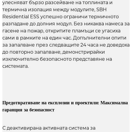
улесняват бързо разсейване на топлината и
термична изолация между модулите, SBH
Residential ESS успешно ограничи термичното
разпадане до долния модул. Без никаква намеса за
гасене на пожар, откритите пламъци се угасиха
сами в рамките на един час. Допълнителни опити
за запалване през следващите 24 часа не доведоха
до повторно запалване, демонстрирайки
изключително безопасното представяне на
системата.
Предотвратяване на експлозии и проектили: Максимална
гаранция за безопасност
С деактивирана активната система за