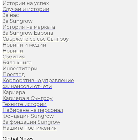
Истории на успех
Случаи и истории
За нас
За Sungrow
История на марката
За Sungrow Европа
Свържете се със Сънгроу
Новини и медии
Новини
Събития
Бяла книга
Инвеститори
Преглед
Корпоративно управление
Финансови отчети
Кариера
Кариера в Сънгроу
Техните истории
Набиране на персонал
Фондация Sungrow
За фондация Sungrow
Нашите постижения
Global News