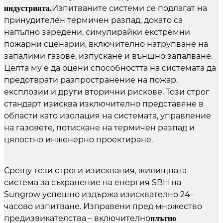
индустрията.
Изпитваните системи се подлагат на
принудителен термичен разпад, докато са
напълно заредени, симулирайки екстремни
пожарни сценарии, включително натрупване на
запалими газове, изпускане и външно запалване.
Целта му е да оцени способността на системата да
предотврати разпространение на пожар,
експлозии и други вторични рискове. Този строг
стандарт изисква изключително представяне в
области като изолация на системата, управление
на газовете, потискане на термичен разпад и
цялостно инженерно проектиране.
Срещу тези строги изисквания, жилищната
система за съхранение на енергия SBH на
Sungrow успешно издържа изисквателно 24-
часово изпитване. Изправени пред множество
предизвикателства – включително
плътно