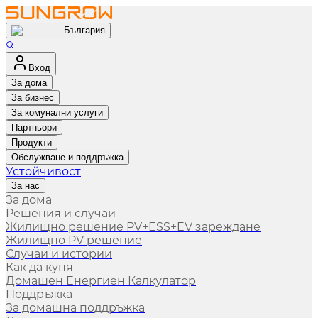
България
Вход
За дома
За бизнес
За комунални услуги
Партньори
Продукти
Обслужване и поддръжка
Устойчивост
За нас
За дома
Решения и случаи
Жилищно решение PV+ESS+EV зареждане
Жилищно PV решение
Случаи и истории
Как да купя
Домашен Енергиен Калкулатор
Поддръжка
За домашна поддръжка