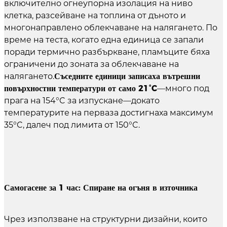
включително огнеупорна изолация на ниво
клетка, разсейване на топлина от дъното и
многонаправлено облекчаване на налягането. По
време на теста, когато една единица се запали
поради термично разбъркване, пламъците бяха
ограничени до зоната за облекчаване на
налягането.
Съседните единици записаха вътрешни
повърхностни температури от само 21°C
—много под
прага на 154°C за изпускане—докато
температурите на перваза достигнаха максимум
35°C, далеч под лимита от 150°C.
Самогасене за 1 час: Спиране на огъня в източника
Чрез използване на структурни дизайни, които