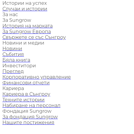
Истории на успех
Случаи и истории
За нас
За Sungrow
История на марката
За Sungrow Европа
Свържете се със Сънгроу
Новини и медии
Новини
Събития
Бяла книга
Инвеститори
Преглед
Корпоративно управление
Финансови отчети
Кариера
Кариера в Сънгроу
Техните истории
Набиране на персонал
Фондация Sungrow
За фондация Sungrow
Нашите постижения