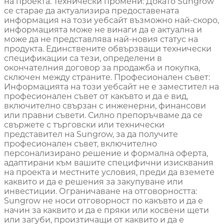
на проекта. Технически промени: Докато Sungrow
се старае да актуализира предоставената
информация на този уебсайт възможно най-скоро,
информацията може не винаги да е актуална и
може да не представлява най-новия статус на
продукта. Единствените обвързващи технически
спецификации са тези, определени в
окончателния договор за продажба и покупка,
сключен между страните. Професионален съвет:
Информацията на този уебсайт не е заместител на
професионален съвет от какъвто и да е вид,
включително свързан с инженерни, финансови
или правни съвети. Силно препоръчваме да се
свържете с търговски или технически
представител на Sungrow, за да получите
професионален съвет, включително
персонализирано решение и формална оферта,
адаптирани към вашите специфични изисквания
на проекта и местните условия, преди да вземете
каквито и да е решения за закупуване или
инвестиции. Ограничаване на отговорността:
Sungrow не носи отговорност по какъвто и да е
начин за каквито и да е пряки или косвени щети
или загуби, произтичащи от каквито и да е