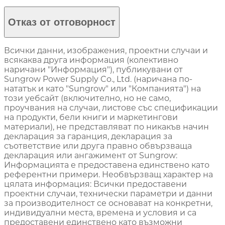
Отказ от отговорност
Всички данни, изображения, проектни случаи и
всякаква друга информация (колективно
наричани "Информация"), публикувани от
Sungrow Power Supply Co., Ltd. (наричана по-
нататък и като "Sungrow" или "Компанията") на
този уебсайт (включително, но не само,
проучвания на случаи, листове със спецификации
на продукти, бели книги и маркетингови
материали), не представляват по никакъв начин
декларация за гаранция, декларация за
съответствие или друга правно обвързваща
декларация или ангажимент от Sungrow:
Информацията е предоставена единствено като
референтни примери. Необвързващ характер на
цялата информация: Всички предоставени
проектни случаи, технически параметри и данни
за производителност се основават на конкретни,
индивидуални места, времена и условия и са
предоставени единствено като възможни