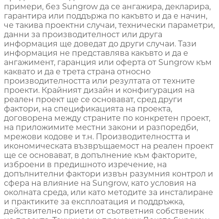
примери, без Sungrow да се ангажира, декларира,
гарантира или поддържа по какъвто и да е начин,
че такива проектни случаи, технически параметри,
данни за производителност или друга
информация ще доведат до други случаи. Тази
информация не представлява какъвто и да е
ангажимент, гаранция или оферта от Sungrow към
каквато и да е трета страна относно
производителността или резултата от техните
проекти. Крайният дизайн и конфигурация на
реален проект ще се основават, сред други
фактори, на спецификацията на проекта,
договорена между страните по конкретен проект,
на приложимите местни закони и разпоредби,
мрежови кодове и т.н. Производителността и
икономическата възвръщаемост на реален проект
ще се основават, в допълнение към факторите,
изброени в предишното изречение, на
допълнителни фактори извън разумния контрол и
сфера на влияние на Sungrow, като условия на
околната среда, или като методите за инсталиране
и практиките за експлоатация и поддръжка,
действително приети от съответния собственик