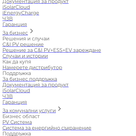
Документация за продукт
iSolarCloud
iEnergyCharge
ЧЗВ
Гаранция
За бизнес
Решения и случаи
C&I PV решение
Решение за C&I PV+ESS+EV зареждане
Случаи и истории
Как да купя
Намерете дистрибутор
Поддръжка
За бизнес поддръжка
Документация за продукт
iSolarCloud
ЧЗВ
Гаранция
За комунални услуги
Бизнес област
PV Система
Система за енергийно съхранение
Поддръжка