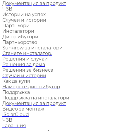
Документация за продукт
ЧЗВ
Истории на успех
Случаи и истории
Партньори
Инсталатори
Дистрибутори
Партньорство
Sungrow за инсталатори
Станете инсталатор.
Решения и случаи
Решения за дома
Решения за бизнеса
Случаи и истории
Как да купя
Намерете дистрибутор
Поддръжка
Поддръжка на инсталатори
Документация за продукт
Видео за монтаж
iSolarCloud
ЧЗВ
Гаранция