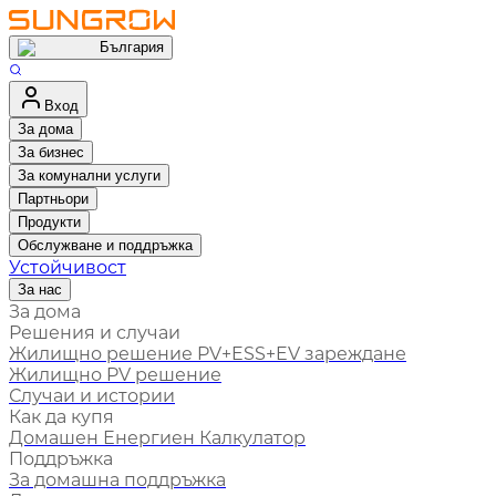
България
Вход
За дома
За бизнес
За комунални услуги
Партньори
Продукти
Обслужване и поддръжка
Устойчивост
За нас
За дома
Решения и случаи
Жилищно решение PV+ESS+EV зареждане
Жилищно PV решение
Случаи и истории
Как да купя
Домашен Енергиен Калкулатор
Поддръжка
За домашна поддръжка