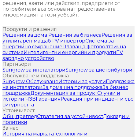
решения, взети или действия, предприети от
потребители въз основа на предоставената
информация на този уебсайт.
Продукти и решения
Решения за дома
Решения за бизнеса
Решения за
утилитарен мащаб
PV инвертор
Система за
енергийно съхранение
Плаваща фотоволтаична
система
Интелигентни енергийни продукти
EV
зарядно устройство
Партньори
Sungrow за инсталатори
Sungrow за дистрибутори
Обслужване и поддръжка
Sungrow Обслужване
Истории за услуги
Поддръжка
на инсталатори
За домашна поддръжка
За бизнес
поддръжка
Документация за продукт
Случаи и
истории
ЧЗВ
Гаранция
Реакция при инциденти със
сигурността
Устойчивост
Общ преглед
Стратегия за устойчивост
Доклади и
политики
За нас
История на марката
Технология и