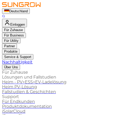
Deutschland
Einloggen
Für Zuhause
Für Business
Für Utility
Partner
Produkte
Service & Support
Nachhaltigkeit
Über Uns
Für Zuhause
Lösungen und Fallstudien
Heim - PV+ESS+EV-Ladelösung
Heim PV-Lösung
Fallstudien & Geschichten
Support
Für Endkunden
Produktdokumentation
iSolarCloud