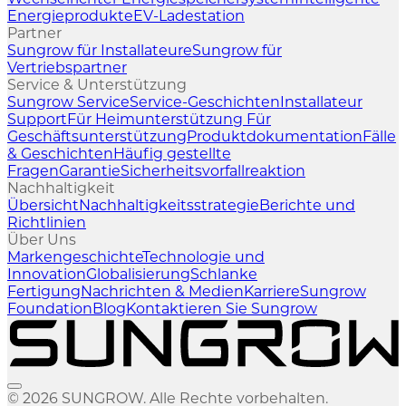
Energieprodukte
EV-Ladestation
Partner
Sungrow für Installateure
Sungrow für
Vertriebspartner
Service & Unterstützung
Sungrow Service
Service-Geschichten
Installateur
Support
Für Heimunterstützung
Für
Geschäftsunterstützung
Produktdokumentation
Fälle
& Geschichten
Häufig gestellte
Fragen
Garantie
Sicherheitsvorfallreaktion
Nachhaltigkeit
Übersicht
Nachhaltigkeitsstrategie
Berichte und
Richtlinien
Über Uns
Markengeschichte
Technologie und
Innovation
Globalisierung
Schlanke
Fertigung
Nachrichten & Medien
Karriere
Sungrow
Foundation
Blog
Kontaktieren Sie Sungrow
© 2026 SUNGROW. Alle Rechte vorbehalten.