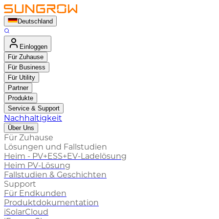
Deutschland
Einloggen
Für Zuhause
Für Business
Für Utility
Partner
Produkte
Service & Support
Nachhaltigkeit
Über Uns
Für Zuhause
Lösungen und Fallstudien
Heim - PV+ESS+EV-Ladelösung
Heim PV-Lösung
Fallstudien & Geschichten
Support
Für Endkunden
Produktdokumentation
iSolarCloud