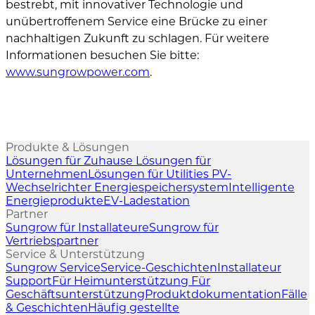
bestrebt, mit innovativer Technologie und
unübertroffenem Service eine Brücke zu einer
nachhaltigen Zukunft zu schlagen. Für weitere
Informationen besuchen Sie bitte:
www.sungrowpower.com
.
Produkte & Lösungen
Lösungen für Zuhause
Lösungen für
Unternehmen
Lösungen für Utilities
PV-
Wechselrichter
Energiespeichersystem
Intelligente
Energieprodukte
EV-Ladestation
Partner
Sungrow für Installateure
Sungrow für
Vertriebspartner
Service & Unterstützung
Sungrow Service
Service-Geschichten
Installateur
Support
Für Heimunterstützung
Für
Geschäftsunterstützung
Produktdokumentation
Fälle
& Geschichten
Häufig gestellte