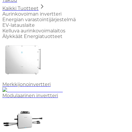
Takuu
Kaikki Tuotteet
Aurinkovoiman invertteri
Energian varastointijärjestelmä
EV-latauslaite
Kelluva aurinkovoimalaitos
Älykkäät Energiatuotteet
Merkkijonoinvertteri
Modulaarinen invertteri