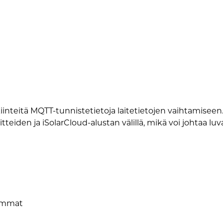
 kiinteitä MQTT-tunnistetietoja laitetietojen vaihtamise
iden ja iSolarCloud-alustan välillä, mikä voi johtaa luva
iemmat