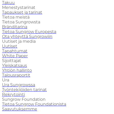
Takuu
Menestystarinat
Tapaukset ja tarinat
Tietoa meistä
Tietoa Sungrowsta
Bränditarina
Tietoa Sungrow Europesta
Ota yhteyttä Sungrowiin
Uutiset ja media
Uutiset
Tapahtumat
White Paper
Sijoittajat
Yleiskatsaus
Yhtiön hallinto
Talousraportit
Ura
Ura Sungrowssa
Työntekijöiden tarinat
Rekrytointi
Sungrow Foundation
Tietoa Sungrow Foundationista
Saavutuksemme