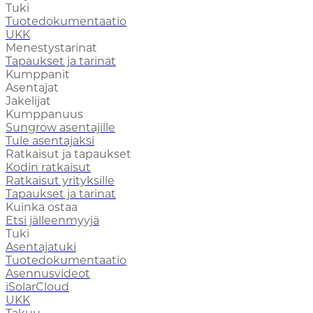
Tuki
Tuotedokumentaatio
UKK
Menestystarinat
Tapaukset ja tarinat
Kumppanit
Asentajat
Jakelijat
Kumppanuus
Sungrow asentajille
Tule asentajaksi
Ratkaisut ja tapaukset
Kodin ratkaisut
Ratkaisut yrityksille
Tapaukset ja tarinat
Kuinka ostaa
Etsi jälleenmyyjä
Tuki
Asentajatuki
Tuotedokumentaatio
Asennusvideot
iSolarCloud
UKK