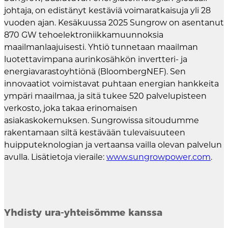
johtaja, on edistänyt kestäviä voimaratkaisuja yli 28
vuoden ajan. Kesäkuussa 2025 Sungrow on asentanut
870 GW tehoelektroniikkamuunnoksia
maailmanlaajuisesti. Yhtiö tunnetaan maailman
luotettavimpana aurinkosähkön invertteri- ja
energiavarastoyhtiönä (BloombergNEF). Sen
innovaatiot voimistavat puhtaan energian hankkeita
ympäri maailmaa, ja sitä tukee 520 palvelupisteen
verkosto, joka takaa erinomaisen
asiakaskokemuksen. Sungrowissa sitoudumme
rakentamaan siltä kestävään tulevaisuuteen
huipputeknologian ja vertaansa vailla olevan palvelun
avulla. Lisätietoja vieraile:
www.sungrowpower.com
.
Yhdisty ura-yhteisömme kanssa