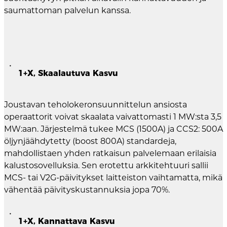
saumattoman palvelun kanssa.
1+X, Skaalautuva Kasvu
Joustavan teholokeronsuunnittelun ansiosta
operaattorit voivat skaalata vaivattomasti 1 MW:sta 3,5
MW:aan. Järjestelmä tukee MCS (1500A) ja CCS2: 500A
öljynjäähdytetty (boost 800A) standardeja,
mahdollistaen yhden ratkaisun palvelemaan erilaisia
kalustosovelluksia. Sen erotettu arkkitehtuuri sallii
MCS- tai V2G-päivitykset laitteiston vaihtamatta, mikä
vähentää päivityskustannuksia jopa 70%.
1+X, Kannattava Kasvu