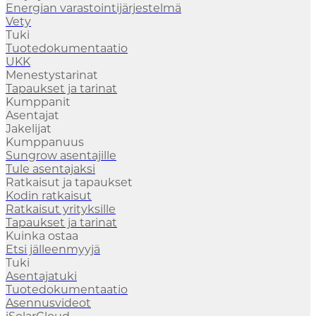
Energian varastointijärjestelmä
Vety
Tuki
Tuotedokumentaatio
UKK
Menestystarinat
Tapaukset ja tarinat
Kumppanit
Asentajat
Jakelijat
Kumppanuus
Sungrow asentajille
Tule asentajaksi
Ratkaisut ja tapaukset
Kodin ratkaisut
Ratkaisut yrityksille
Tapaukset ja tarinat
Kuinka ostaa
Etsi jälleenmyyjä
Tuki
Asentajatuki
Tuotedokumentaatio
Asennusvideot