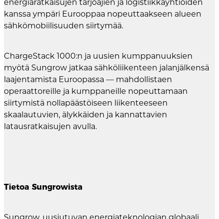
energiaratkaisujen tarjoajien ja logistiikkayhtiöiden
kanssa ympäri Eurooppaa nopeuttaakseen alueen
sähkömobiilisuuden siirtymää.
ChargeStack 1000:n ja uusien kumppanuuksien
myötä Sungrow jatkaa sähköliikenteen jalanjälkensä
laajentamista Euroopassa — mahdollistaen
operaattoreille ja kumppaneille nopeuttamaan
siirtymistä nollapäästöiseen liikenteeseen
skaalautuvien, älykkäiden ja kannattavien
latausratkaisujen avulla.
Tietoa Sungrowista
Sungrow, uusiutuvan energiateknologian globaali