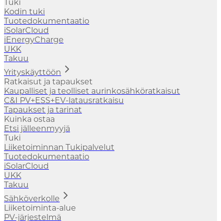
Tuki
Kodin tuki
Tuotedokumentaatio
iSolarCloud
iEnergyCharge
UKK
Takuu
Yrityskäyttöön
Ratkaisut ja tapaukset
Kaupalliset ja teolliset aurinkosähköratkaisut
C&I PV+ESS+EV-latausratkaisu
Tapaukset ja tarinat
Kuinka ostaa
Etsi jälleenmyyjä
Tuki
Liiketoiminnan Tukipalvelut
Tuotedokumentaatio
iSolarCloud
UKK
Takuu
Sähköverkolle
Liiketoiminta-alue
PV-järjestelmä