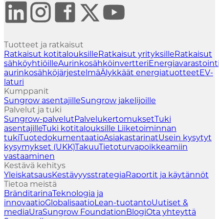
Tuotteet ja ratkaisut
Ratkaisut kotitalouksille
Ratkaisut yrityksille
Ratkaisut
sähköyhtiöille
Aurinkosähköinvertteri
Energiavarastoint
aurinkosähköjärjestelmä
Älykkäät energiatuotteet
EV-
laturi
Kumppanit
Sungrow asentajille
Sungrow jakelijoille
Palvelut ja tuki
Sungrow-palvelut
Palvelukertomukset
Tuki
asentajille
Tuki kotitalouksille
Liiketoiminnan
tuki
Tuotedokumentaatio
Asiakastarinat
Usein kysytyt
kysymykset (UKK)
Takuu
Tietoturvapoikkeamiin
vastaaminen
Kestävä kehitys
Yleiskatsaus
Kestävyysstrategia
Raportit ja käytännöt
Tietoa meistä
Bränditarina
Teknologia ja
innovaatio
Globalisaatio
Lean-tuotanto
Uutiset &
media
Ura
Sungrow Foundation
Blogi
Ota yhteyttä