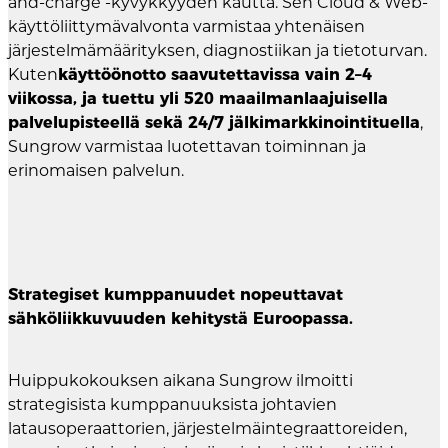
and-charge -kyvykkyyden kautta. Sen Cloud & Web-
käyttöliittymävalvonta varmistaa yhtenäisen
järjestelmämäärityksen, diagnostiikan ja tietoturvan.
Kuten
käyttöönotto saavutettavissa vain 2–4
viikossa, ja tuettu yli 520 maailmanlaajuisella
palvelupisteellä sekä 24/7 jälkimarkkinointituella
,
Sungrow varmistaa luotettavan toiminnan ja
erinomaisen palvelun.
Strategiset kumppanuudet nopeuttavat
sähköliikkuvuuden kehitystä Euroopassa.
Huippukokouksen aikana Sungrow ilmoitti
strategisista kumppanuuksista johtavien
latausoperaattorien, järjestelmäintegraattoreiden,