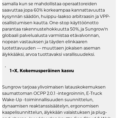
samalla kun se mahdollistaa operaattoreiden
saavuttaa jopa 60% korkeampaa kannattavuutta
kysynnän säädön, huippu-laakso arbitraasin ja VPP-
osallistumisen kautta. One-stop käyttöönotto
parantaa rakennustehokkuutta 50%, ja Sungrow'n
globaali palvelualusta varmistaa etävalvonnan,
nopean vastauksen ja täyden elinkaaren
luotettavuuden — muuttaen jokaisen aseman
älykkääksi, arvoa tuottavaksi varallisuudeksi.
1+X, Kokemusperäinen kasvu
Sungrow tarjoaa ylivoimaisen latauskokemuksen
saumattoman OCPP 2.0.1 -integroinnin, E-Truck
Wake-Up -toiminnallisuuden suunnittelun,
dynaamisen reaktanssisäätelyn, ergonomisen
kaapelisunnittelun, älykkään valaistuksen ja plug-