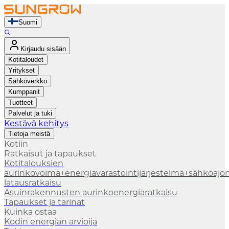
Suomi
Kirjaudu sisään
Kotitaloudet
Yritykset
Sähköverkko
Kumppanit
Tuotteet
Palvelut ja tuki
Kestävä kehitys
Tietoja meistä
Kotiin
Ratkaisut ja tapaukset
Kotitalouksien
aurinkovoima+energiavarastointijärjestelmä+sähköajo
latausratkaisu
Asuinrakennusten aurinkoenergiaratkaisu
Tapaukset ja tarinat
Kuinka ostaa
Kodin energian arvioija