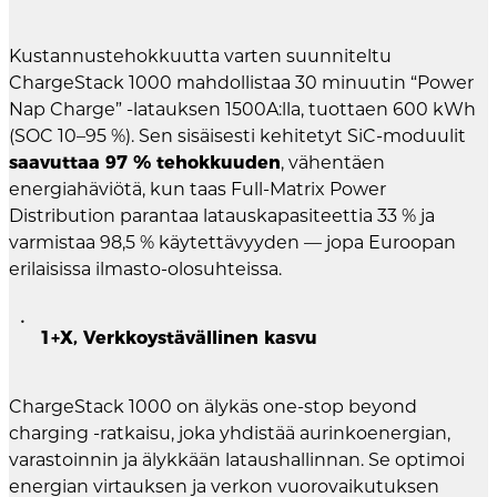
Kustannustehokkuutta varten suunniteltu
ChargeStack 1000 mahdollistaa 30 minuutin “Power
Nap Charge” -latauksen 1500A:lla, tuottaen 600 kWh
(SOC 10–95 %). Sen sisäisesti kehitetyt SiC-moduulit
saavuttaa 97 % tehokkuuden
, vähentäen
energiahäviötä, kun taas Full-Matrix Power
Distribution parantaa latauskapasiteettia 33 % ja
varmistaa 98,5 % käytettävyyden — jopa Euroopan
erilaisissa ilmasto-olosuhteissa.
1+X, Verkkoystävällinen kasvu
ChargeStack 1000 on älykäs one-stop beyond
charging -ratkaisu, joka yhdistää aurinkoenergian,
varastoinnin ja älykkään lataushallinnan. Se optimoi
energian virtauksen ja verkon vuorovaikutuksen