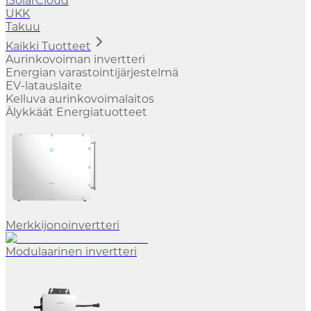
iSolarCloud
UKK
Takuu
Kaikki Tuotteet
Aurinkovoiman invertteri
Energian varastointijärjestelmä
EV-latauslaite
Kelluva aurinkovoimalaitos
Älykkäät Energiatuotteet
Merkkijonoinvertteri
Modulaarinen invertteri