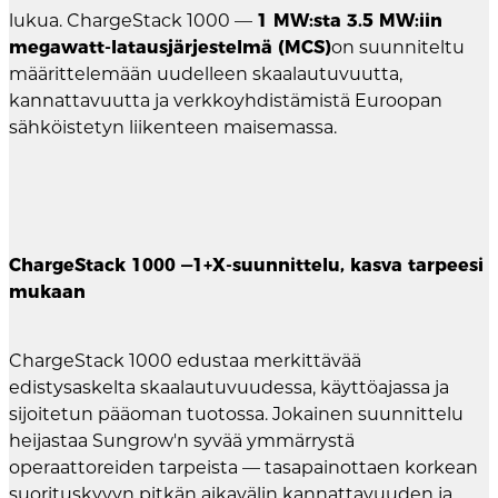
lukua. ChargeStack 1000 —
1 MW:sta 3.5 MW:iin
megawatt-latausjärjestelmä (MCS)
on suunniteltu
määrittelemään uudelleen skaalautuvuutta,
kannattavuutta ja verkkoyhdistämistä Euroopan
sähköistetyn liikenteen maisemassa.
ChargeStack 1000 —1+X-suunnittelu, kasva tarpeesi
mukaan
ChargeStack 1000 edustaa merkittävää
edistysaskelta skaalautuvuudessa, käyttöajassa ja
sijoitetun pääoman tuotossa. Jokainen suunnittelu
heijastaa Sungrow'n syvää ymmärrystä
operaattoreiden tarpeista — tasapainottaen korkean
suorituskyvyn pitkän aikavälin kannattavuuden ja