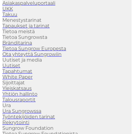
Asiakaspalveluportaali
UKK
Takuu
Menestystarinat
Tapaukset ja tarinat
Tietoa meistä
Tietoa Sungrowsta
Bränditarina
Tietoa Sungrow Europesta
Ota yhteyttä Sungrowiin
Uutiset ja media
Uutiset
Tapahtumat
White Paper
Sijoittajat
Yleiskatsaus
Yhtiön hallinto
Talousraportit
Ura
Ura Sungrowssa
Työntekijöiden tarinat
Rekrytointi
Sungrow Foundation
Tietoa Sungrow Foundationista