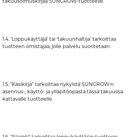
takuusoimuskirjaa SUNGROW-tuotteelle.
1.4. ’Loppukäyttäjä’ tai ’takuunhaltija’ tarkoittaa
tuotteen omistajaa, jolle palvelu suoritetaan.
1.5. ”Käsikirja” tarkoittaa nykyistä SUNGROW:n
asennus-, käyttö- ja ylläpitöopasta tässä takuussa
kattavalle tuotteelle.
1.6. "Sijainti" tarkoittaa loppukäyttäjän tuotteen