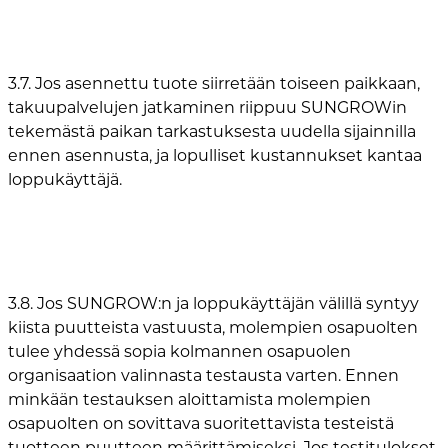
3.7. Jos asennettu tuote siirretään toiseen paikkaan,
takuupalvelujen jatkaminen riippuu SUNGROWin
tekemästä paikan tarkastuksesta uudella sijainnilla
ennen asennusta, ja lopulliset kustannukset kantaa
loppukäyttäjä.
3.8. Jos SUNGROW:n ja loppukäyttäjän välillä syntyy
kiista puutteista vastuusta, molempien osapuolten
tulee yhdessä sopia kolmannen osapuolen
organisaation valinnasta testausta varten. Ennen
minkään testauksen aloittamista molempien
osapuolten on sovittava suoritettavista testeistä
tuotteen puutteen määrittämiseksi. Jos testitulokset