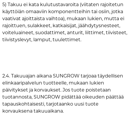
5) Takuu ei kata kulutustavaroita (viitaten rajoitetun
käyttöiän omaaviin komponentteihin tai osiin, jotka
vaativat ajoittaista vaihtoa), mukaan lukien, mutta ei
rajoittuen, sulakkeet, katkaisijat, jäähdytysnesteet,
voiteluaineet, suodattimet, anturit, liittimet, tiivisteet,
tiivistyslevyt, lamput, tuulettimet.
2.4. Takuuajan aikana SUNGROW tarjoaa täydellisen
elinkaaripalvelun tuotteelle, mukaan lukien
päivitykset ja korvaukset. Jos tuote poistetaan
tuotannosta, SUNGROW pidättää oikeuden päättää
tapauskohtaisesti, tarjotaanko uusi tuote
korvauksena takuuaikana.