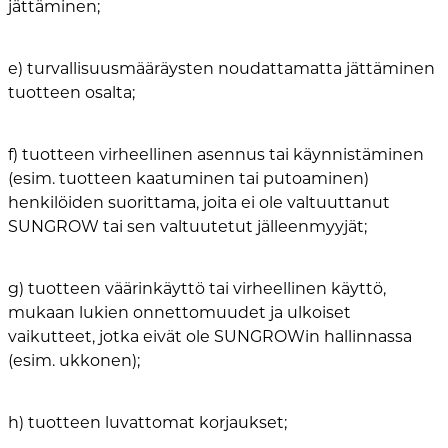
jättäminen;
e) turvallisuusmääräysten noudattamatta jättäminen
tuotteen osalta;
f) tuotteen virheellinen asennus tai käynnistäminen
(esim. tuotteen kaatuminen tai putoaminen)
henkilöiden suorittama, joita ei ole valtuuttanut
SUNGROW tai sen valtuutetut jälleenmyyjät;
g) tuotteen väärinkäyttö tai virheellinen käyttö,
mukaan lukien onnettomuudet ja ulkoiset
vaikutteet, jotka eivät ole SUNGROWin hallinnassa
(esim. ukkonen);
h) tuotteen luvattomat korjaukset;