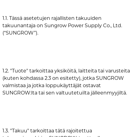
1.1. Tässä asetetujen rajallisten takuuiden
takuunantaja on Sungrow Power Supply Co., Ltd.
(“SUNGROW”).
1.2. "Tuote" tarkoittaa yksiköitä, laitteita tai varusteita
(kuten kohdassa 2.3 on esitetty), jotka SUNGROW
valmistaa ja jotka loppukäyttäjät ostavat
SUNGROW:lta tai sen valtuutetuilta jälleenmyyjiltä.
1.3. "Takuu" tarkoittaa tätä rajoitettua