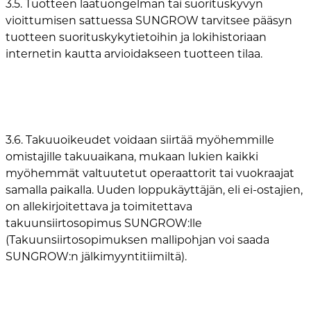
3.5. Tuotteen laatuongelman tai suorituskyvyn
vioittumisen sattuessa SUNGROW tarvitsee pääsyn
tuotteen suorituskykytietoihin ja lokihistoriaan
internetin kautta arvioidakseen tuotteen tilaa.
3.6. Takuuoikeudet voidaan siirtää myöhemmille
omistajille takuuaikana, mukaan lukien kaikki
myöhemmät valtuutetut operaattorit tai vuokraajat
samalla paikalla. Uuden loppukäyttäjän, eli ei-ostajien,
on allekirjoitettava ja toimitettava
takuunsiirtosopimus SUNGROW:lle
(Takuunsiirtosopimuksen mallipohjan voi saada
SUNGROW:n jälkimyyntitiimiltä).