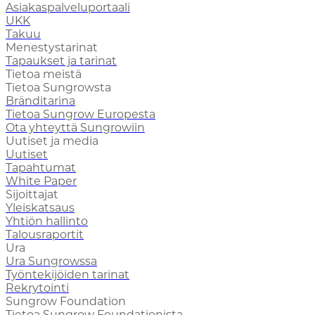
Asiakaspalveluportaali
UKK
Takuu
Menestystarinat
Tapaukset ja tarinat
Tietoa meistä
Tietoa Sungrowsta
Bränditarina
Tietoa Sungrow Europesta
Ota yhteyttä Sungrowiin
Uutiset ja media
Uutiset
Tapahtumat
White Paper
Sijoittajat
Yleiskatsaus
Yhtiön hallinto
Talousraportit
Ura
Ura Sungrowssa
Työntekijöiden tarinat
Rekrytointi
Sungrow Foundation
Tietoa Sungrow Foundationista