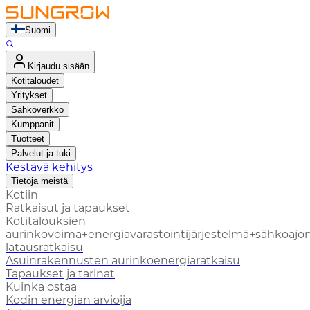
Suomi
Kirjaudu sisään
Kotitaloudet
Yritykset
Sähköverkko
Kumppanit
Tuotteet
Palvelut ja tuki
Kestävä kehitys
Tietoja meistä
Kotiin
Ratkaisut ja tapaukset
Kotitalouksien
aurinkovoima+energiavarastointijärjestelmä+sähköajo
latausratkaisu
Asuinrakennusten aurinkoenergiaratkaisu
Tapaukset ja tarinat
Kuinka ostaa
Kodin energian arvioija