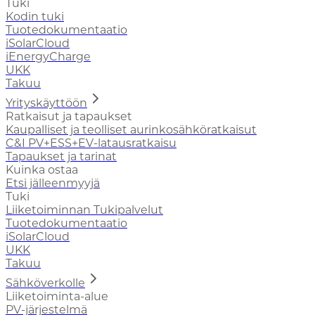
Tuki
Kodin tuki
Tuotedokumentaatio
iSolarCloud
iEnergyCharge
UKK
Takuu
Yrityskäyttöön
Ratkaisut ja tapaukset
Kaupalliset ja teolliset aurinkosähköratkaisut
C&I PV+ESS+EV-latausratkaisu
Tapaukset ja tarinat
Kuinka ostaa
Etsi jälleenmyyjä
Tuki
Liiketoiminnan Tukipalvelut
Tuotedokumentaatio
iSolarCloud
UKK
Takuu
Sähköverkolle
Liiketoiminta-alue
PV-järjestelmä