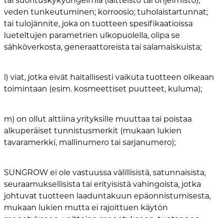
tai suorituskykyongelmia (laitteisto tai ohjelmisto);
veden tunkeutuminen; korroosio; tuholaistartunnat;
tai tulojännite, joka on tuotteen spesifikaatioissa
lueteltujen parametrien ulkopuolella, olipa se
sähköverkosta, generaattoreista tai salamaiskuista;
l) viat, jotka eivät haitallisesti vaikuta tuotteen oikeaan
toimintaan (esim. kosmeettiset puutteet, kuluma);
m) on ollut alttiina yrityksille muuttaa tai poistaa
alkuperäiset tunnistusmerkit (mukaan lukien
tavaramerkki, mallinumero tai sarjanumero);
SUNGROW ei ole vastuussa välillisistä, satunnaisista,
seuraamuksellisista tai erityisistä vahingoista, jotka
johtuvat tuotteen laaduntakuun epäonnistumisesta,
mukaan lukien mutta ei rajoittuen käytön