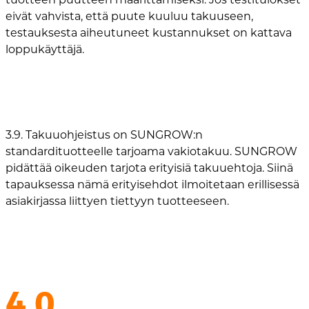
eivät vahvista, että puute kuuluu takuuseen,
testauksesta aiheutuneet kustannukset on kattava
loppukäyttäjä.
3.9. Takuuohjeistus on SUNGROW:n
standardituotteelle tarjoama vakiotakuu. SUNGROW
pidättää oikeuden tarjota erityisiä takuuehtoja. Siinä
tapauksessa nämä erityisehdot ilmoitetaan erillisessä
asiakirjassa liittyen tiettyyn tuotteeseen.
4.0.