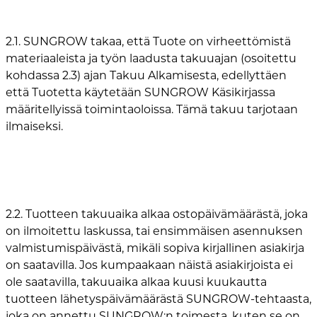
2.1. SUNGROW takaa, että Tuote on virheettömistä
materiaaleista ja työn laadusta takuuajan (osoitettu
kohdassa 2.3) ajan Takuu Alkamisesta, edellyttäen
että Tuotetta käytetään SUNGROW Käsikirjassa
määritellyissä toimintaoloissa. Tämä takuu tarjotaan
ilmaiseksi.
2.2. Tuotteen takuuaika alkaa ostopäivämäärästä, joka
on ilmoitettu laskussa, tai ensimmäisen asennuksen
valmistumispäivästä, mikäli sopiva kirjallinen asiakirja
on saatavilla. Jos kumpaakaan näistä asiakirjoista ei
ole saatavilla, takuuaika alkaa kuusi kuukautta
tuotteen lähetyspäivämäärästä SUNGROW-tehtaasta,
joka on annettu SUNGROW:n toimesta, kuten se on