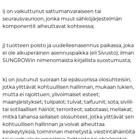
i) on vaikuttunut sattumanvaraiseen tai
seurausvaurioon, jonka muut sähköjärjestelmän
komponentit aiheuttavat kohteessa;
j) tuotteen poisto ja uudelleenasennus paikassa, joka
ei ole alkuperäinen asennuspaikka (eli Sivusto), ilman
SUNGROWin nimenomaista kirjallista suostumusta;
k) on joutunut suoraan tai epäsuorissa olosuhteisiin,
jotka ylittävät kohtuullisen hallinnan, mukaan lukien,
mutta ei rajoittuen, ylivoimaiset esteet;
maanjäristykset; tulipalot; tulvat; taifuunit; sota; siviili-
tai sotilaalliset häiriöt; terroriteot; sabotaasi; mellakat;
mitkä tahansa sellaiset olosuhteet, jotka ylittävät sen
kohtuullisen hallinnan ja voivat aiheuttaa
keskeytyksiä, toiminnan menetystä, viestintähäiriöitä