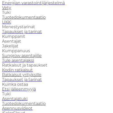
Energian varastointijärjestelmä
Vety
Tuki
Tuotedokumentaatio
UKK
Menestystarinat
Tapaukset ja tarinat
Kumppanit
Asentajat
Jakelijat
Kumppanuus
Sungrow asentajille
Tule asentajaksi
Ratkaisut ja tapaukset
Kodin ratkaisut
Ratkaisut yrityksille
Tapaukset ja tarinat
Kuinka ostaa
Etsi jälleenmyyjä
Tuki
Asentajatuki
Tuotedokumentaatio
Asennusvideot