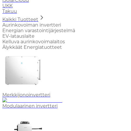
iSolarCloud
UKK
Takuu
Kaikki Tuotteet
Aurinkovoiman invertteri
Energian varastointijärjestelmä
EV-latauslaite
Kelluva aurinkovoimalaitos
Älykkäät Energiatuotteet
Merkkijonoinvertteri
Modulaarinen invertteri