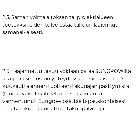
2.5. Saman voimalaitoksen tai projektialueen
tuoteyksiköiden tulee ostaa takuun laajennus
samanaikaisesti.
2.6. Laajennettu takuu voidaan ostaa SUNGROW:lta
alkuperäisen oston yhteydessä tai viimeistään 12
kuukautta ennen tuotteen takuuajan päättymistä
(hinnat voivat vaihdella). Jos takuu on jo
vanhentunut, Sungrow päättää tapauskohtaisesti
tarjotaanko laajennettuja takuupalveluja.