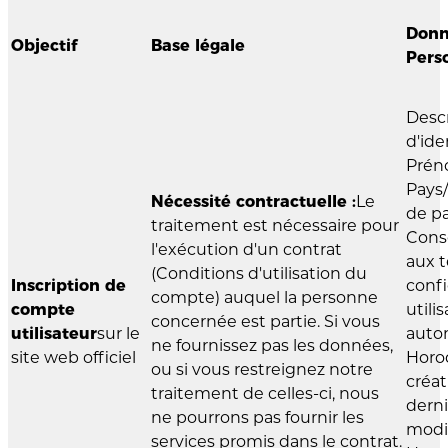
Donn
Objectif
Base légale
Pers
Desc
d'ide
Prén
Pays
Nécessité contractuelle :
Le
de pa
traitement est nécessaire pour
Cons
l'exécution d'un contrat
aux 
(Conditions d'utilisation du
Inscription de
confi
compte) auquel la personne
compte
utili
concernée est partie. Si vous
utilisateur
sur le
auto
ne fournissez pas les données,
site web officiel
Horo
ou si vous restreignez notre
créat
traitement de celles-ci, nous
dern
ne pourrons pas fournir les
modif
services promis dans le contrat.