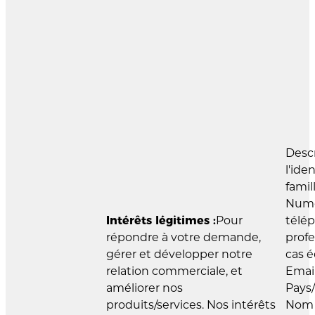
Desc
l'ide
famil
Numé
Intérêts légitimes :
Pour
télé
répondre à votre demande,
profe
gérer et développer notre
cas é
relation commerciale, et
Email
améliorer nos
Pays/
produits/services. Nos intérêts
Nom