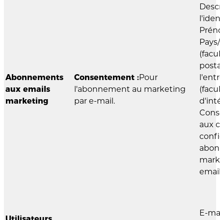
Desc
l'ide
Prén
Pays/
(facu
post
Abonnements
Consentement :
Pour
l'ent
aux emails
l'abonnement au marketing
(facul
marketing
par e-mail.
d'int
Cons
aux 
confi
abon
mark
email
E-ma
Utilisateurs