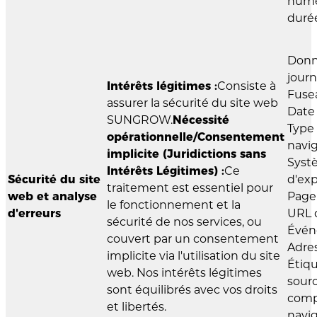
numér
duré
Donn
journ
Intérêts légitimes :
Consiste à
Fusea
assurer la sécurité du site web
Date 
SUNGROW.
Nécessité
Type
opérationnelle/Consentement
navig
implicite (Juridictions sans
Syst
Intérêts Légitimes) :
Ce
Sécurité du site
d'exp
traitement est essentiel pour
web et analyse
Page
le fonctionnement et la
d'erreurs
URL 
sécurité de nos services, ou
Évén
couvert par un consentement
Adres
implicite via l'utilisation du site
Étiqu
web. Nos intérêts légitimes
sourc
sont équilibrés avec vos droits
comp
et libertés.
navig