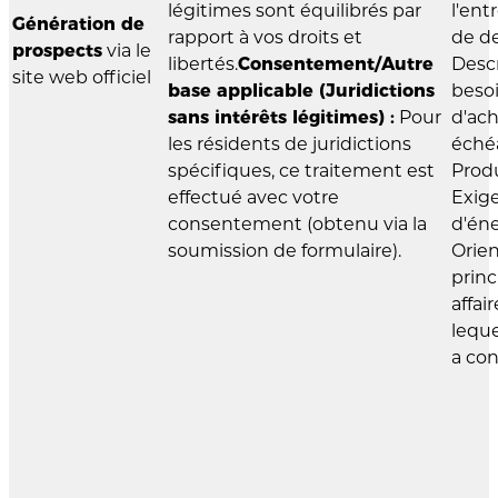
légitimes sont équilibrés par
l'ent
Génération de
rapport à vos droits et
de d
prospects
via le
libertés.
Consentement/Autre
Descr
site web officiel
base applicable (Juridictions
besoi
sans intérêts légitimes) :
Pour
d'ach
les résidents de juridictions
éché
spécifiques, ce traitement est
Produ
effectué avec votre
Exig
consentement (obtenu via la
d'éne
soumission de formulaire).
Orien
princ
affai
leque
a co