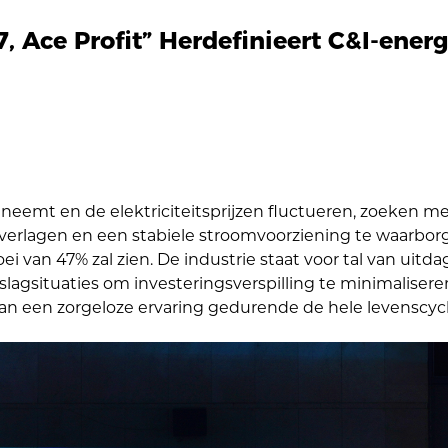
, Ace Profit” Herdefinieert C&I-ener
eemt en de elektriciteitsprijzen fluctueren, zoeken me
erlagen en een stabiele stroomvoorziening te waarborg
i van 47% zal zien. De industrie staat voor tal van ui
lagsituaties om investeringsverspilling te minimalise
an een zorgeloze ervaring gedurende de hele levenscyclu