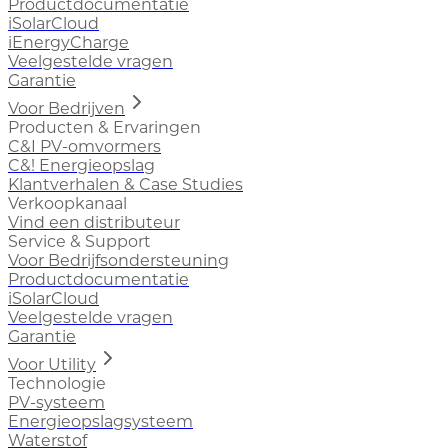
Productdocumentatie
iSolarCloud
iEnergyCharge
Veelgestelde vragen
Garantie
Voor Bedrijven
Producten & Ervaringen
C&I PV-omvormers
C&! Energieopslag
Klantverhalen & Case Studies
Verkoopkanaal
Vind een distributeur
Service & Support
Voor Bedrijfsondersteuning
Productdocumentatie
iSolarCloud
Veelgestelde vragen
Garantie
Voor Utility
Technologie
PV-systeem
Energieopslagsysteem
Waterstof