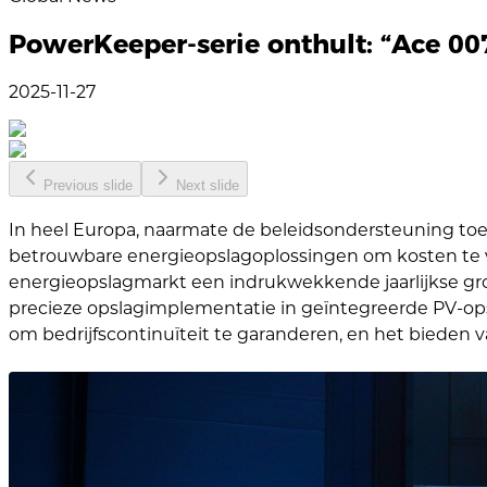
PowerKeeper-serie onthult: “Ace 007
2025-11-27
Previous slide
Next slide
In heel Europa, naarmate de beleidsondersteuning toen
betrouwbare energieopslagoplossingen om kosten te v
energieopslagmarkt een indrukwekkende jaarlijkse groe
precieze opslagimplementatie in geïntegreerde PV-ops
om bedrijfscontinuïteit te garanderen, en het bieden v