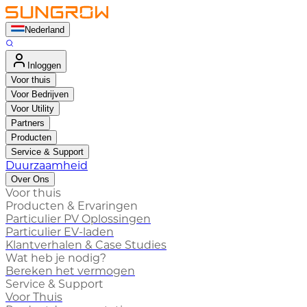
Nederland
Inloggen
Voor thuis
Voor Bedrijven
Voor Utility
Partners
Producten
Service & Support
Duurzaamheid
Over Ons
Voor thuis
Producten & Ervaringen
Particulier PV Oplossingen
Particulier EV-laden
Klantverhalen & Case Studies
Wat heb je nodig?
Bereken het vermogen
Service & Support
Voor Thuis