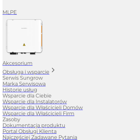
MLPE
Akcesorium
Obsługa i wsparcie
Serwis Sungrow
Marka Serwisowa
Historie usług
Wsparcie dla Ciebie
Wsparcie dla Instalatorów
Wsparcie dla Właścicieli Domów
Wsparcie dla Właścicieli Firm
Zasoby
Dokumentacja produktu
Portal Obsługi Klienta
Najczęściej Zadawane Pytania