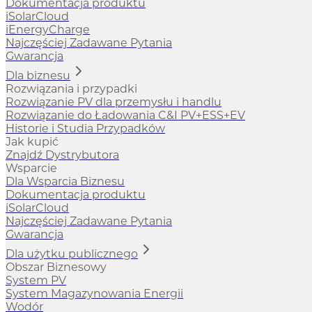
Dokumentacja produktu
iSolarCloud
iEnergyCharge
Najczęściej Zadawane Pytania
Gwarancja
Dla biznesu
Rozwiązania i przypadki
Rozwiązanie PV dla przemysłu i handlu
Rozwiązanie do Ładowania C&I PV+ESS+EV
Historie i Studia Przypadków
Jak kupić
Znajdź Dystrybutora
Wsparcie
Dla Wsparcia Biznesu
Dokumentacja produktu
iSolarCloud
Najczęściej Zadawane Pytania
Gwarancja
Dla użytku publicznego
Obszar Biznesowy
System PV
System Magazynowania Energii
Wodór