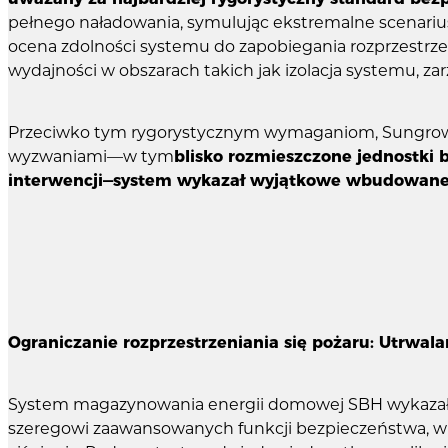
pełnego naładowania, symulując ekstremalne scenarius
ocena zdolności systemu do zapobiegania rozprzestrz
wydajności w obszarach takich jak izolacja systemu, za
Przeciwko tym rygorystycznym wymaganiom, Sungrow's
wyzwaniami—w tym
blisko rozmieszczone jednostki 
interwencji—system wykazał wyjątkowe wbudowane z
Ograniczanie rozprzestrzeniania się pożaru: Utrwala
System magazynowania energii domowej SBH wykazał 
szeregowi zaawansowanych funkcji bezpieczeństwa, w t