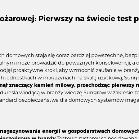
ożarowej: Pierwszy na świecie test 
domowych stają się coraz bardziej powszechne, bezpie
kalnym może prowadzić do poważnych konsekwencji, a os
odjął proaktywne kroki, aby wzmocnić zaufanie w bran
ch jednostkach w magazynach na skalę użytkową, Sungro
nął znaczący kamień milowy, przechodząc pierwszy n
odkreśla wiodącą w branży wiedzę Sungrow w zakresie za
ny standard bezpieczeństwa dla domowych systemów maga
 magazynowania energii w gospodarstwach domowych 
pieczeństwa w branży.
Testowe systemy są poddawane