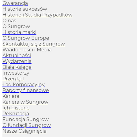
Gwarancja
Historie sukcesów
Historie i Studia Przypadków
O nas
O Sungrow
Historia marki
O Sungrow Europe
Skontaktuj się z Sungrow
Wiadomości i Media
Aktualności
Wydarzenia
Biała Księga
Inwestorzy
Przegląd
Ład korporacyjny
Raporty finansowe
Kariera
Kariera w Sungrow
Ich historie
Rekrutacja
Fundacja Sungrow
O fundacji Sungrow
Nasze Osiągnięcia