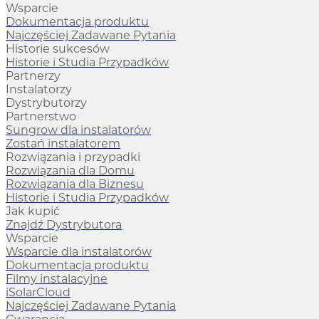
Wsparcie
Dokumentacja produktu
Najczęściej Zadawane Pytania
Historie sukcesów
Historie i Studia Przypadków
Partnerzy
Instalatorzy
Dystrybutorzy
Partnerstwo
Sungrow dla instalatorów
Zostań instalatorem
Rozwiązania i przypadki
Rozwiązania dla Domu
Rozwiązania dla Biznesu
Historie i Studia Przypadków
Jak kupić
Znajdź Dystrybutora
Wsparcie
Wsparcie dla instalatorów
Dokumentacja produktu
Filmy instalacyjne
iSolarCloud
Najczęściej Zadawane Pytania