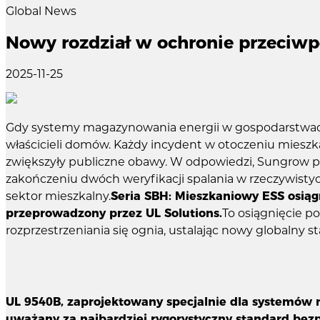
Global News
Nowy rozdział w ochronie przeciwp
2025-11-25
Gdy systemy magazynowania energii w gospodarstwach 
właścicieli domów. Każdy incydent w otoczeniu miesz
zwiększyły publiczne obawy. W odpowiedzi, Sungrow p
zakończeniu dwóch weryfikacji spalania w rzeczywisty
sektor mieszkalny.
Seria SBH: Mieszkaniowy ESS osiąg
przeprowadzony przez UL Solutions.
To osiągnięcie p
rozprzestrzeniania się ognia, ustalając nowy global
UL 9540B, zaprojektowany specjalnie dla systemów
uważany za najbardziej rygorystyczny standard bez