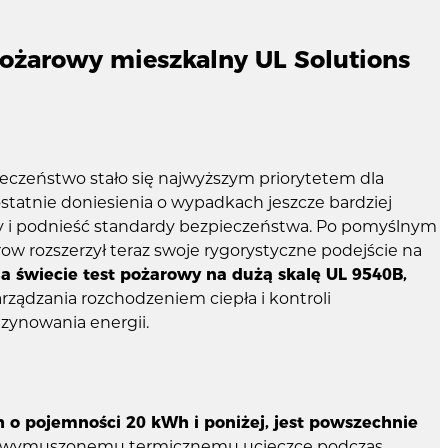
pożarowy mieszkalny UL Solutions
czeństwo stało się najwyższym priorytetem dla
tatnie doniesienia o wypadkach jeszcze bardziej
ży i podnieść standardy bezpieczeństwa. Po pomyślnym
w rozszerzył teraz swoje rygorystyczne podejście na
a świecie test pożarowy na dużą skalę UL 9540B,
rządzania rozchodzeniem ciepła i kontroli
zynowania energii.
o pojemności 20 kWh i poniżej, jest powszechnie
 wymuszonemu termicznemu ucieczce podczas