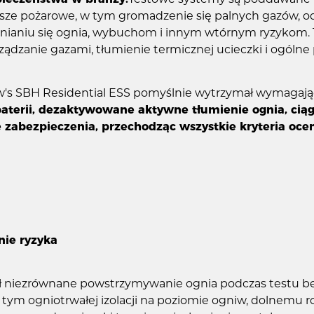
ze pożarowe, w tym gromadzenie się palnych gazów, od
enianiu się ognia, wybuchom i innym wtórnym ryzykom.
rządzanie gazami, tłumienie termicznej ucieczki i ogólne
 SBH Residential ESS pomyślnie wytrzymał wymagając
baterii, dezaktywowane aktywne tłumienie ognia, cią
abezpieczenia, przechodząc wszystkie kryteria ocen
nie ryzyka
niezrównane powstrzymywanie ognia podczas testu be
ym ogniotrwałej izolacji na poziomie ogniw, dolnemu r