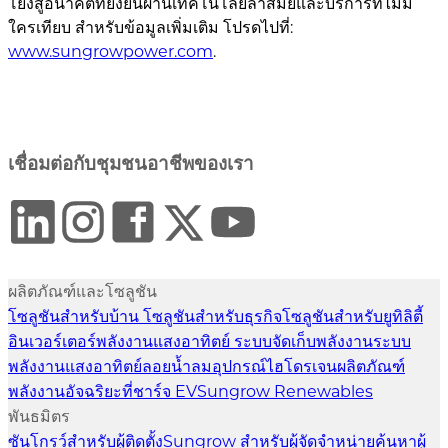
โยงสู่อนาคตที่ยั่งยืนผ่านเทคโนโลยีล้ำสมัยและบริการที่ไม่มี
ใครเทียบ สำหรับข้อมูลเพิ่มเติม โปรดไปที่:
www.sungrowpower.com
.
เชื่อมต่อกับชุมชนอาชีพของเรา
ผลิตภัณฑ์และโซลูชัน
โซลูชันสำหรับบ้าน
โซลูชันสำหรับธุรกิจ
โซลูชันสำหรับยูทิลิตี้
อินเวอร์เตอร์พลังงานแสงอาทิตย์
ระบบจัดเก็บพลังงาน
ระบบ
พลังงานแสงอาทิตย์ลอยน้ำ
ลม
อุปกรณ์ไฮโดรเจน
ผลิตภัณฑ์
พลังงานอัจฉริยะ
ที่ชาร์จ EV
Sungrow Renewables
พันธมิตร
ซันโกรว์สำหรับผู้ติดตั้ง
Sungrow สำหรับผู้จัดจำหน่าย
ค้นหาผู้