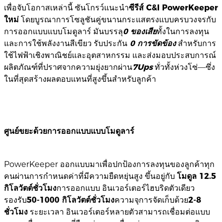
เพื่อจับโอกาสเหล่านี้ ซันโกรว์แนะนำ
ซีรีส์ C&I PowerKeeper
ใหม่
โดยบูรณาการโซลูชันคู่ขนานกระแสตรงแบบครบวงจรกับ
การออกแบบแบบโมดูลาร์ มันบรรลุ
0 ของเสีย
ทั้งในการลงทุน
และการใช้พลังงานสีเขียว รับประกัน
0 การขัดข้อง
สำหรับการ
ใช้ไฟฟ้าเชิงพาณิชย์และอุตสาหกรรม และส่งมอบประสบการณ์
ผลิตภัณฑ์ที่ปราศจากความยุ่งยากผ่าน
7Ups
ทั่วทั้งห่วงโซ่—ซึ่ง
ในที่สุดสร้างผลตอบแทนที่สูงขึ้นสำหรับลูกค้า
ศูนย์ขยะด้วยการออกแบบแบบโมดูลาร์
PowerKeeper ออกแบบมาเพื่อปกป้องการลงทุนของลูกค้าทุก
คนผ่านการกำหนดค่าที่มีความยืดหยุ่นสูง ขึ้นอยู่กับ
โมดูล 12.5
กิโลวัตต์ชั่วโมง
การออกแบบ อินเวอร์เตอร์ไฮบริดตัวเดียว
รองรับ
50-1000 กิโลวัตต์ชั่วโมง
ความจุการจัดเก็บด้วย
2-8
ชั่วโมง
ระยะเวลา อินเวอร์เตอร์หลายตัวสามารถเชื่อมต่อแบบ