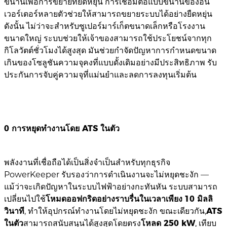
ขนานเพื่อการขยายที่ยืดหยุ่น การเชื่อมต่อแบบขนานของอิน
เวอร์เตอร์หลายตัวช่วยให้สามารถขยายระบบได้อย่างยืดหยุ่น
ดังนั้น ไม่ว่าจะสำหรับซูเปอร์มาร์เก็ตขนาดเล็กหรือโรงงาน
ขนาดใหญ่ ระบบช่วยให้เจ้าของสามารถใช้ประโยชน์จากทุก
กิโลวัตต์ชั่วโมงได้สูงสุด มันช่วยกำจัดปัญหาการกำหนดขนาด
เกินของโซลูชันความจุคงที่แบบดั้งเดิมอย่างมีประสิทธิภาพ รับ
ประกันการจับคู่ความจุที่แม่นยำและลดการลงทุนเริ่มต้น
0 การหยุดทำงานโดย ATS ในตัว
พลังงานที่เชื่อถือได้เป็นสิ่งจำเป็นสำหรับทุกธุรกิจ
PowerKeeper รับรองว่าการดำเนินงานจะไม่หยุดชะงัก —
แม้ว่าจะเกิดปัญหาในระบบไฟฟ้าอย่างกะทันหัน ระบบสามารถ
เปลี่ยนไปใช้
โหมดออฟกริดอย่างราบรื่นในเวลาเพียง
10 มิลลิ
วินาที
, ทำให้อุปกรณ์ทำงานโดยไม่หยุดชะงัก ขณะเดียวกัน,
ATS
ในตัว
สามารถสนับสนุนได้สูงสุดโดยตรง
โหลด 250 kW
, เทียบ