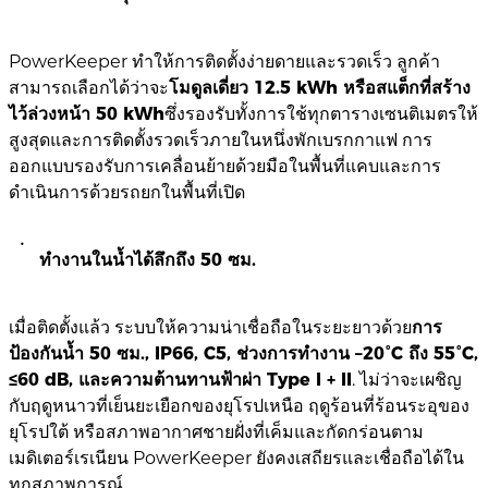
PowerKeeper ทำให้การติดตั้งง่ายดายและรวดเร็ว ลูกค้า
สามารถเลือกได้ว่าจะ
โมดูลเดี่ยว 12.5 kWh หรือสแต็กที่สร้าง
ไว้ล่วงหน้า 50 kWh
ซึ่งรองรับทั้งการใช้ทุกตารางเซนติเมตรให้
สูงสุดและการติดตั้งรวดเร็วภายในหนึ่งพักเบรกกาแฟ การ
ออกแบบรองรับการเคลื่อนย้ายด้วยมือในพื้นที่แคบและการ
ดำเนินการด้วยรถยกในพื้นที่เปิด
ทำงานในน้ำได้ลึกถึง 50 ซม.
เมื่อติดตั้งแล้ว ระบบให้ความน่าเชื่อถือในระยะยาวด้วย
การ
ป้องกันน้ำ 50 ซม., IP66, C5, ช่วงการทำงาน –20°C ถึง 55°C,
≤60 dB, และความต้านทานฟ้าผ่า Type I + II
. ไม่ว่าจะเผชิญ
กับฤดูหนาวที่เย็นยะเยือกของยุโรปเหนือ ฤดูร้อนที่ร้อนระอุของ
ยุโรปใต้ หรือสภาพอากาศชายฝั่งที่เค็มและกัดกร่อนตาม
เมดิเตอร์เรเนียน PowerKeeper ยังคงเสถียรและเชื่อถือได้ใน
ทุกสภาพการณ์