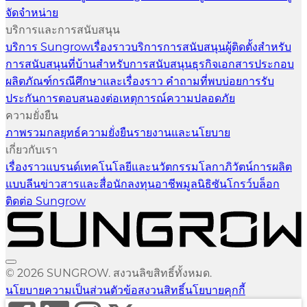
จัดจำหน่าย
บริการและการสนับสนุน
บริการ Sungrow
เรื่องราวบริการ
การสนับสนุนผู้ติดตั้ง
สำหรับ
การสนับสนุนที่บ้าน
สำหรับการสนับสนุนธุรกิจ
เอกสารประกอบ
ผลิตภัณฑ์
กรณีศึกษาและเรื่องราว
คำถามที่พบบ่อย
การรับ
ประกัน
การตอบสนองต่อเหตุการณ์ความปลอดภัย
ความยั่งยืน
ภาพรวม
กลยุทธ์ความยั่งยืน
รายงานและนโยบาย
เกี่ยวกับเรา
เรื่องราวแบรนด์
เทคโนโลยีและนวัตกรรม
โลกาภิวัตน์
การผลิต
แบบลีน
ข่าวสารและสื่อ
นักลงทุน
อาชีพ
มูลนิธิซันโกรว์
บล็อก
ติดต่อ Sungrow
© 2026 SUNGROW. สงวนลิขสิทธิ์ทั้งหมด.
นโยบายความเป็นส่วนตัว
ข้อสงวนสิทธิ์
นโยบายคุกกี้