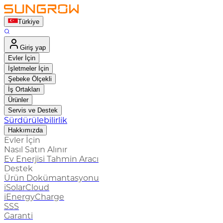
Türkiye
Giriş yap
Evler İçin
İşletmeler İçin
Şebeke Ölçekli
İş Ortakları
Ürünler
Servis ve Destek
Sürdürülebilirlik
Hakkımızda
Evler İçin
Nasıl Satın Alınır
Ev Enerjisi Tahmin Aracı
Destek
Ürün Dokümantasyonu
iSolarCloud
iEnergyCharge
SSS
Garanti