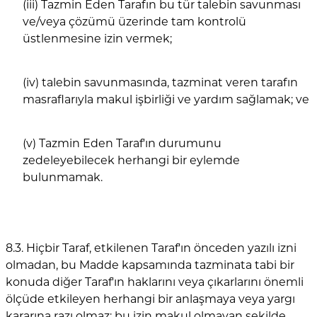
(iii) Tazmin Eden Tarafın bu tür talebin savunması
ve/veya çözümü üzerinde tam kontrolü
üstlenmesine izin vermek;
(iv) talebin savunmasında, tazminat veren tarafın
masraflarıyla makul işbirliği ve yardım sağlamak; ve
(v) Tazmin Eden Taraf'ın durumunu
zedeleyebilecek herhangi bir eylemde
bulunmamak.
8.3. Hiçbir Taraf, etkilenen Taraf'ın önceden yazılı izni
olmadan, bu Madde kapsamında tazminata tabi bir
konuda diğer Taraf'ın haklarını veya çıkarlarını önemli
ölçüde etkileyen herhangi bir anlaşmaya veya yargı
kararına razı olmaz; bu izin makul olmayan şekilde