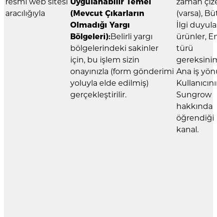
resmi web sitesi
Uygulanabilir Temel
zaman çize
aracılığıyla
(Mevcut Çıkarların
(varsa), Bü
Olmadığı Yargı
İlgi duyul
Bölgeleri):
Belirli yargı
ürünler, En
bölgelerindeki sakinler
türü
için, bu işlem sizin
gereksinim
onayınızla (form gönderimi
Ana iş yön
yoluyla elde edilmiş)
Kullanıcın
gerçekleştirilir.
Sungrow
hakkında
öğrendiği
kanal.