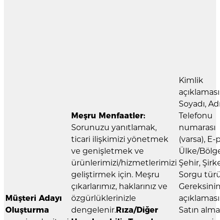
Kimlik
açıklaması
Soyadı, Adı
Meşru Menfaatler:
Telefonu
Sorunuzu yanıtlamak,
numarası
ticari ilişkimizi yönetmek
(varsa), E-
ve genişletmek ve
Ülke/Bölge
ürünlerimizi/hizmetlerimizi
Şehir, Şirke
geliştirmek için. Meşru
Sorgu türü
çıkarlarımız, haklarınız ve
Gereksini
Müşteri Adayı
özgürlüklerinizle
açıklaması
Oluşturma
dengelenir.
Rıza/Diğer
Satın alma