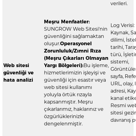
verileri.
Meşru Menfaatler:
Log Verisi:
SUNGROW Web Sitesi'nin
Kaynak, S
güvenliğini sağlamaktan
dilimi, İste
oluşur.
Operasyonel
tarihi, Tara
Zorunluluk/Zımni Rıza
türü, İşlet
(Meşru Çıkarları Olmayan
sistemi,
Web sitesi
Yargı Bölgeleri):
Bu işleme,
Görüntül
güvenliği ve
hizmetlerimizin işleyişi ve
sayfa, Ref
hata analizi
güvenliği için esastır veya
URL, olay, 
web sitesi kullanımı
adresi, Ka
yoluyla örtük rızayla
kanal etike
kapsanmıştır. Meşru
Resmi we
çıkarlarımız, haklarınız ve
sitesi gez
özgürlüklerinizle
davranış p
dengelenmiştir.