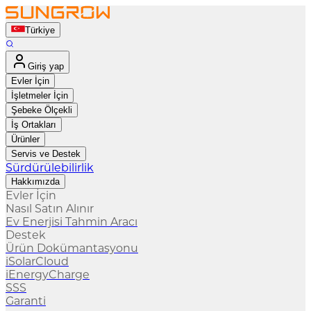
Türkiye
Giriş yap
Evler İçin
İşletmeler İçin
Şebeke Ölçekli
İş Ortakları
Ürünler
Servis ve Destek
Sürdürülebilirlik
Hakkımızda
Evler İçin
Nasıl Satın Alınır
Ev Enerjisi Tahmin Aracı
Destek
Ürün Dokümantasyonu
iSolarCloud
iEnergyCharge
SSS
Garanti