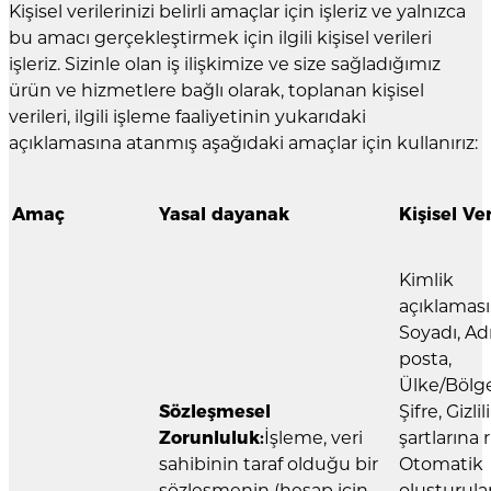
Kişisel verilerinizi belirli amaçlar için işleriz ve yalnızca
bu amacı gerçekleştirmek için ilgili kişisel verileri
işleriz. Sizinle olan iş ilişkimize ve size sağladığımız
ürün ve hizmetlere bağlı olarak, toplanan kişisel
verileri, ilgili işleme faaliyetinin yukarıdaki
açıklamasına atanmış aşağıdaki amaçlar için kullanırız:
Amaç
Yasal dayanak
Kişisel Ver
Kimlik
açıklaması
Soyadı, Adı
posta,
Ülke/Bölge
Sözleşmesel
Şifre, Gizlil
Zorunluluk:
İşleme, veri
şartlarına r
sahibinin taraf olduğu bir
Otomatik
sözleşmenin (hesap için
oluşturula