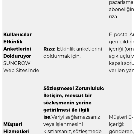
pazarlama
aboneliği
rıza.
Kullanıcılar
E-posta, 
Etkinlik
geri bildir
Anketlerini
Rıza:
Etkinlik anketlerini
içeriği (ör
Dolduruyor
doldurmak için.
açık uçlu 
SUNGROW
kapalı soru
Web Sitesi'nde
verilen yanı
Sözleşmesel Zorunluluk:
İletişim, mevcut bir
sözleşmenin yerine
getirilmesi ile ilgili
ise.
Veriyi sağlamazsanız
Müşteri E
Müşteri
veya işlenmesini
içeriği:
Hizmetleri
kısıtlarsanız, sözleşmede
gönderen, a