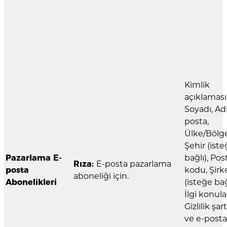
Kimlik
açıklaması
Soyadı, Adı
posta,
Ülke/Bölge
Şehir (ist
Pazarlama E-
bağlı), Pos
Rıza:
E-posta pazarlama
posta
kodu, Şirk
aboneliği için.
Abonelikleri
(isteğe bağ
İlgi konular
Gizlilik şar
ve e-posta