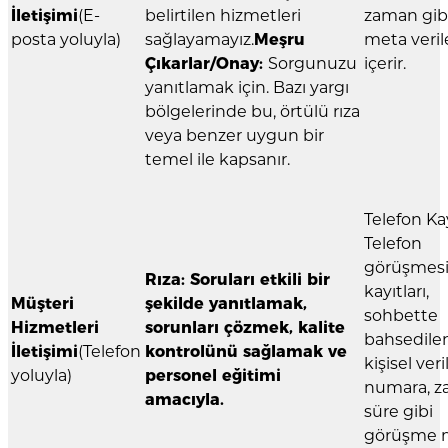
İletişimi
(E-
belirtilen hizmetleri
zaman gib
posta yoluyla)
sağlayamayız.
Meşru
meta veril
Çıkarlar/Onay:
Sorgunuzu
içerir.
yanıtlamak için. Bazı yargı
bölgelerinde bu, örtülü rıza
veya benzer uygun bir
temel ile kapsanır.
Telefon Ka
Telefon
görüşmes
Rıza: Soruları etkili bir
kayıtları,
Müşteri
şekilde yanıtlamak,
sohbette
Hizmetleri
sorunları çözmek, kalite
bahsedile
İletişimi
(Telefon
kontrolünü sağlamak ve
kişisel veri
yoluyla)
personel eğitimi
numara, z
amacıyla.
süre gibi
görüşme 