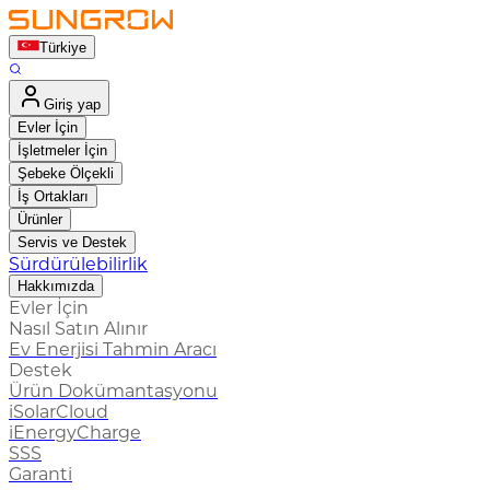
Türkiye
Giriş yap
Evler İçin
İşletmeler İçin
Şebeke Ölçekli
İş Ortakları
Ürünler
Servis ve Destek
Sürdürülebilirlik
Hakkımızda
Evler İçin
Nasıl Satın Alınır
Ev Enerjisi Tahmin Aracı
Destek
Ürün Dokümantasyonu
iSolarCloud
iEnergyCharge
SSS
Garanti