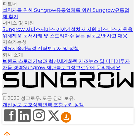
파트너
설치자를 위한 Sungrow
유통업체를 위한 Sungrow
유통업
체 찾기
서비스 및 지원
Sungrow 서비스
서비스 이야기
설치자 지원
비즈니스 지원을
위해
제품 문서
사례 및 스토리
자주 묻는 질문
보안 사고 대응
지속가능성
개요
지속가능성 전략
보고서 및 정책
회사 소개
브랜드 스토리
기술과 혁신
세계화
린 제조
뉴스 및 미디어
투자
자들
경력
Sungrow 재단
블로그
성그로우에 문의하세요
© 2026 성그로우. 모든 권리 보유.
개인정보 보호정책
면책 조항
쿠키 정책