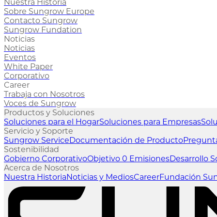
Nuestra Historia
Sobre Sungrow Europe
Contacto Sungrow
Sungrow Fundation
Noticias
Noticias
Eventos
White Paper
Corporativo
Career
Trabaja con Nosotros
Voces de Sungrow
Productos y Soluciones
Soluciones para el Hogar
Soluciones para Empresas
Sol
Servicio y Soporte
Sungrow Service
Documentación de Producto
Pregunt
Sostenibilidad
Gobierno Corporativo
Objetivo 0 Emisiones
Desarrollo S
Acerca de Nosotros
Nuestra Historia
Noticias y Medios
Career
Fundación Su