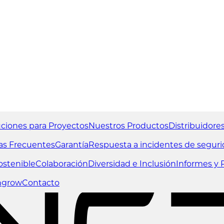
uciones para Proyectos
Nuestros Productos
Distribuidore
as Frecuentes
Garantía
Respuesta a incidentes de segur
ostenible
Colaboración
Diversidad e Inclusión
Informes y P
ngrow
Contacto