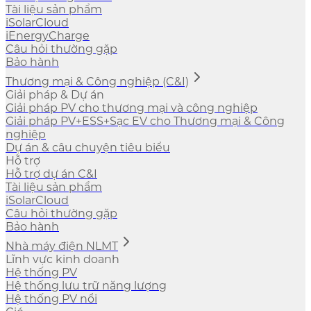
Tài liệu sản phẩm
iSolarCloud
iEnergyCharge
Câu hỏi thường gặp
Bảo hành
Thương mại & Công nghiệp (C&I)
Giải pháp & Dự án
Giải pháp PV cho thương mại và công nghiệp
Giải pháp PV+ESS+Sạc EV cho Thương mại & Công
nghiệp
Dự án & câu chuyện tiêu biểu
Hỗ trợ
Hỗ trợ dự án C&I
Tài liệu sản phẩm
iSolarCloud
Câu hỏi thường gặp
Bảo hành
Nhà máy điện NLMT
Lĩnh vực kinh doanh
Hệ thống PV
Hệ thống lưu trữ năng lượng
Hệ thống PV nổi