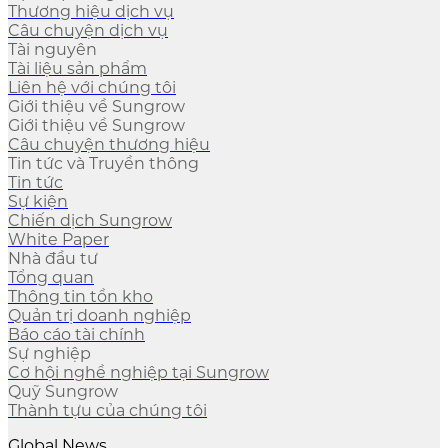
Thương hiệu dịch vụ
Câu chuyện dịch vụ
Tài nguyên
Tài liệu sản phẩm
Liên hệ với chúng tôi
Giới thiệu về Sungrow
Giới thiệu về Sungrow
Câu chuyện thương hiệu
Tin tức và Truyền thông
Tin tức
Sự kiện
Chiến dịch Sungrow
White Paper
Nhà đầu tư
Tổng quan
Thông tin tồn kho
Quản trị doanh nghiệp
Báo cáo tài chính
Sự nghiệp
Cơ hội nghề nghiệp tại Sungrow
Quỹ Sungrow
Thành tựu của chúng tôi
Global News