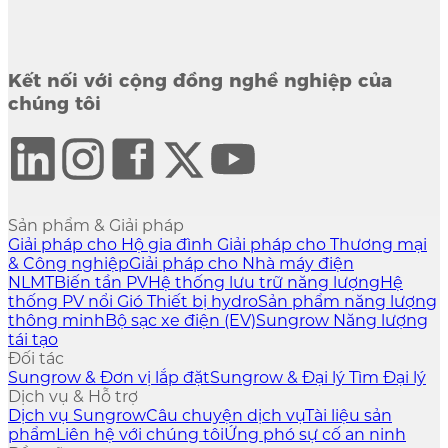
Kết nối với cộng đồng nghề nghiệp của
chúng tôi
Sản phẩm & Giải pháp
Giải pháp cho Hộ gia đình
Giải pháp cho Thương mại
& Công nghiệp
Giải pháp cho Nhà máy điện
NLMT
Biến tần PV
Hệ thống lưu trữ năng lượng
Hệ
thống PV nổi
Gió
Thiết bị hydro
Sản phẩm năng lượng
thông minh
Bộ sạc xe điện (EV)
Sungrow Năng lượng
tái tạo
Đối tác
Sungrow & Đơn vị lắp đặt
Sungrow & Đại lý
Tìm Đại lý
Dịch vụ & Hỗ trợ
Dịch vụ Sungrow
Câu chuyện dịch vụ
Tài liệu sản
phẩm
Liên hệ với chúng tôi
Ứng phó sự cố an ninh