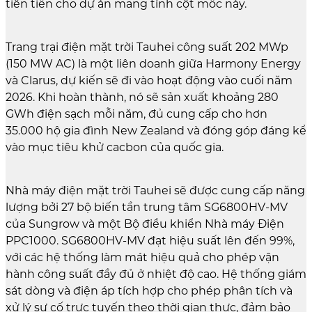
tiên tiến cho dự án mang tính cột mốc này.
Trang trại điện mặt trời Tauhei công suất 202 MWp
(150 MW AC) là một liên doanh giữa Harmony Energy
và Clarus, dự kiến sẽ đi vào hoạt động vào cuối năm
2026. Khi hoàn thành, nó sẽ sản xuất khoảng 280
GWh điện sạch mỗi năm, đủ cung cấp cho hơn
35.000 hộ gia đình New Zealand và đóng góp đáng kể
vào mục tiêu khử cacbon của quốc gia.
Nhà máy điện mặt trời Tauhei sẽ được cung cấp năng
lượng bởi 27 bộ biến tần trung tâm SG6800HV-MV
của Sungrow và một Bộ điều khiển Nhà máy Điện
PPC1000. SG6800HV-MV đạt hiệu suất lên đến 99%,
với các hệ thống làm mát hiệu quả cho phép vận
hành công suất đầy đủ ở nhiệt độ cao. Hệ thống giám
sát dòng và điện áp tích hợp cho phép phân tích và
xử lý sự cố trực tuyến theo thời gian thực, đảm bảo