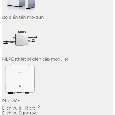
Bộ biến tần mô-đun
MLPE (thiết bị điện cấp module)
Phụ kiện
Dịch vụ & Hỗ trợ
Dịch vụ Sungrow