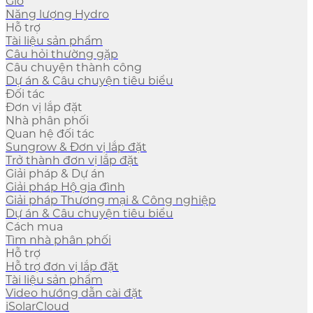
Gió
Năng lượng Hydro
Hỗ trợ
Tài liệu sản phẩm
Câu hỏi thường gặp
Câu chuyện thành công
Dự án & Câu chuyện tiêu biểu
Đối tác
Đơn vị lắp đặt
Nhà phân phối
Quan hệ đối tác
Sungrow & Đơn vị lắp đặt
Trở thành đơn vị lắp đặt
Giải pháp & Dự án
Giải pháp Hộ gia đình
Giải pháp Thương mại & Công nghiệp
Dự án & Câu chuyện tiêu biểu
Cách mua
Tìm nhà phân phối
Hỗ trợ
Hỗ trợ đơn vị lắp đặt
Tài liệu sản phẩm
Video hướng dẫn cài đặt
iSolarCloud