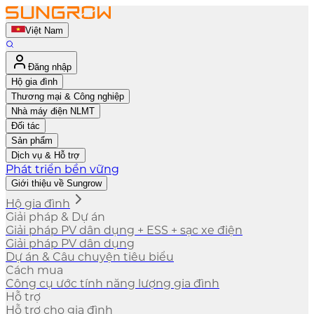
Việt Nam
Đăng nhập
Hộ gia đình
Thương mại & Công nghiệp
Nhà máy điện NLMT
Đối tác
Sản phẩm
Dịch vụ & Hỗ trợ
Phát triển bền vững
Giới thiệu về Sungrow
Hộ gia đình
Giải pháp & Dự án
Giải pháp PV dân dụng + ESS + sạc xe điện
Giải pháp PV dân dụng
Dự án & Câu chuyện tiêu biểu
Cách mua
Công cụ ước tính năng lượng gia đình
Hỗ trợ
Hỗ trợ cho gia đình