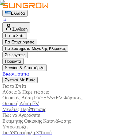
Ελλάδα
Σύνδεση
Για το Σπίτι
Για Επιχειρήσεις
Για Συστήματα Μεγάλης Κλίμακας
Συνεργάτες
Προϊόντα
Service & Υποστήριξη
Βιωσιμότητα
Σχετικά Με Εμάς
Για το Σπίτι
Λύσεις & Περιπτώσεις
Οικιακής Λύση PV+ESS+EV Φόρτισης
Οικιακή Λύση PV
Μελέτες Περίπτωσης
Πώς να Αγοράσετε
Εκτιμητής Οικιακής Κατανάλωσης
Υποστήριξη
Για Υποστήριξη Σπιτιού