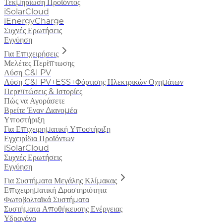
Τεκμηρίωση Προϊόντος
iSolarCloud
iEnergyCharge
Συχνές Ερωτήσεις
Εγγύηση
Για Επιχειρήσεις
Μελέτες Περίπτωσης
Λύση C&I PV
Λύση C&I PV+ESS+Φόρτισης Ηλεκτρικών Οχημάτων
Περιπτώσεις & Ιστορίες
Πώς να Αγοράσετε
Βρείτε Έναν Διανομέα
Υποστήριξη
Για Επιχειρηματική Υποστήριξη
Εγχειρίδια Προϊόντων
iSolarCloud
Συχνές Ερωτήσεις
Εγγύηση
Για Συστήματα Μεγάλης Κλίμακας
Επιχειρηματική Δραστηριότητα
Φωτοβολταϊκά Συστήματα
Συστήματα Αποθήκευσης Ενέργειας
Υδρογόνο