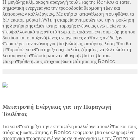
Η μεγάλης κλίμακας παραγωγή τουλίπας της Ronico απαιτεί
σημαντική ενέργεια για την τροφοδοσία θερμοκηπίων και
λειτουργιών καλλιέργειας. Με ετήσια κατανάλωση που φθάνει τα
6,7 εκατομμύρια kWh, η εταιρεία αντιμετώπισε την πρόκληση
της διατήρησης αξιόπιστης παροχής ενέργειας ενώ μείωνε το
περιβαλλοντικό της αποτύπωμα. Η αυξανόμενη συμφόρηση του
δικτύου και οι αυξανόμενες ενεργειακές δαπάνες ανέδειξαν
περαιτέρω την ανάγκη για μια βιώσιμη, αυτάρκης λύση που θα
μπορούσε να υποστηρίξει αιχμαλτίες ζήτησης, να βελτιώσει τη
λειτουργική απόδοση και να ευθυγραμμιστεί με τους
μακροπρόθεσμους στόχους βιωσιμότητας της Ronico.
Μετατροπή Ενέργειας για την Παραγωγή
Τουλίπας
Για να υποστηρίξει την εκτεταμένη καλλιέργεια τουλίπας και τους
στόχους βιωσιμότητας, η Ronico εφάρμοσε μια ολοκληρωμένη
στρατηγική πράσινης ενέργειας σε συνεργασία με την Zonzo και