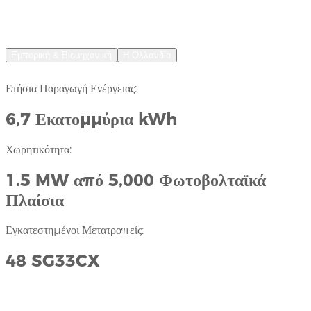
Βιώσιμη Παραγωγή Τουλίπας: 1,5 MW
Φυτό PV στην Ολλανδία
Εμπορική & Βιομηχανική
Η Ολλανδία
Ετήσια Παραγωγή Ενέργειας:
6,7 Εκατομμύρια kWh
Χωρητικότητα:
1.5 MW από 5,000 Φωτοβολταϊκά
Πλαίσια
Εγκατεστημένοι Μετατροπείς:
48 SG33CX