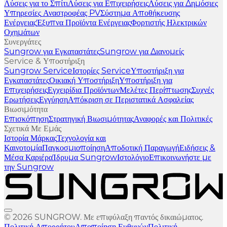
Λύσεις για το Σπίτι
Λύσεις για Επιχειρήσεις
Λύσεις για Δημόσιες
Υπηρεσίες
Αναστροφέας PV
Σύστημα Αποθήκευσης
Ενέργειας
Έξυπνα Προϊόντα Ενέργειας
Φορτιστής Ηλεκτρικών
Οχημάτων
Συνεργάτες
Sungrow για Εγκαταστάτες
Sungrow για Διανομείς
Service & Υποστήριξη
Sungrow Service
Ιστορίες Service
Υποστήριξη για
Εγκαταστάτες
Οικιακή Υποστήριξη
Υποστήριξη για
Επιχειρήσεις
Εγχειρίδια Προϊόντων
Μελέτες Περίπτωσης
Συχνές
Ερωτήσεις
Εγγύηση
Απόκριση σε Περιστατικά Ασφαλείας
Βιωσιμότητα
Επισκόπηση
Στρατηγική Βιωσιμότητας
Αναφορές και Πολιτικές
Σχετικά Με Εμάς
Ιστορία Μάρκας
Τεχνολογία και
Καινοτομία
Παγκοσμιοποίηση
Αποδοτική Παραγωγή
Ειδήσεις &
Μέσα
Καριέρα
Ίδρυμα Sungrow
Ιστολόγιο
Επικοινωνήστε με
την Sungrow
© 2026 SUNGROW. Με επιφύλαξη παντός δικαιώματος.
Πολιτική Απορρήτου
Αποποίηση Ευθυνών
Πολιτική