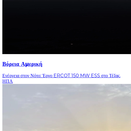
Βόρεια Αμερική
Ενέργεια στον Νότο: Έργο ERCOT 150 MW ESS στο Τέξας,
ΗΠΑ