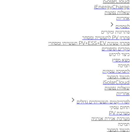
iSolarCloud
iEnergyCharge
שאלות נפוצות
אחריות
לעסקים
פתרונות ומקרים
פתרון PV לתעשייה ומסחר
פתרון טעינת PV+ESS+EV תעשייתי ומסחרי
מקרים וסיפורים
כיצד לרכוש
מצא מפיץ
תמיכה
לתמיכה עסקית
תיעוד המוצר
iSolarCloud
שאלות נפוצות
אחריות
לפרוייקטים תעשייתיים גדולים
תחום עסקי
מערכת PV
מערכת אגירת אנרגיה
תמיכה
תיעוד המוצר