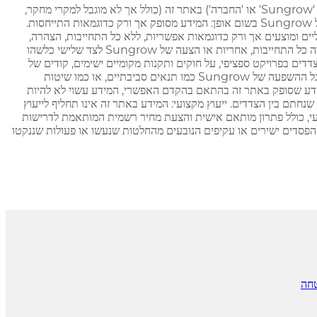
כל הנתונים, תמונות, מקרי פרויקט וכל מידע נוסף (ביחד מוגדרים כ'מידע') שפורסמו על ידי Sungrow Power Supply Co., Ltd. (המכונה גם להלן 'Sungrow' או 'החברה') באתר זה (כולל אך לא מוגבל למקרי מחקר,
גיליונות מפרט מוצרים, ניירות עמדה, וחומרי שיווק) לא מהווים כל הצהרת אחריות, הצהרת התאמה או הצהרה מחייבת משפטית או התחייבות אחרת של Sungrow בשום אופן: המידע מסופק אך ורק כדוגמאות התייחסות.
ליים ומוצעים אך ורק כדוגמאות אפשריות, ללא כל התחייבות, הצהרה,
אחריות או שמירה של Sungrow בכל אופן שמקרים כאלה, פרמטרים טכניים, נתוני ביצועים או מידע אחר יגרמו לכל מקרים אחרים. מידע זה לא מהווה כל התחייבות, אחריות או הצעה של Sungrow לצד שלישי כלשהו
דדים בפרויקט ספציפי, על חוקים ותקנות מקומיים ישימים, קודים של
רשת, וכו'. התפוקה והחזר הכלכלי של פרויקט בפועל יתבססו, בנוסף לגורמים המפורטים במשפט הקודם, על גורמים נוספים מחוץ לשליטה הסבירה ולמעגל ההשפעה של Sungrow כמו תנאים סביבתיים, או כמו שיטות
ל ידי בעל הפרויקט הרלוונטי. שינויים טכניים: בעוד ש-Sungrow משתדלת לעדכן את המידע שסופק באתר זה בהתאם בהקדם האפשרי, המידע עשוי לא להיות
נחתם בין הצדדים. ייעוץ מקצועי: המידע באתר זה אינו תחליף לייעוץ
יעוץ משפטי. אנו ממליצים בחוזקה שתפנו לנציג מכירות או טכני של Sungrow כדי לקבל ייעוץ מקצועי, כולל פתרון מותאם אישית והצעת מחיר רשמית המותאמת לדרישות
 אחריות: Sungrow לא תהיה אחראית בשום אופן לכל נזקים או הפסדים ישירים או עקיפים הנובעים מהחלטות שנעשו או פעולות שננקטו
טחה