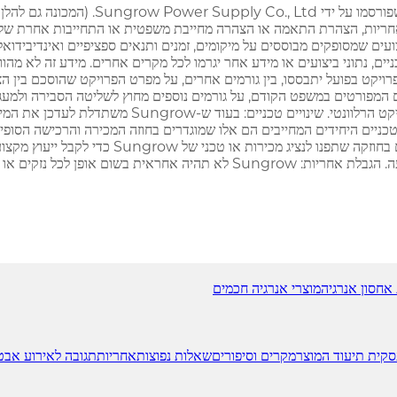
ועים שמסופקים מבוססים על מיקומים, זמנים ותנאים ספציפיים ואינדיבידוא
רויקט בפועל יתבססו, בין גורמים אחרים, על מפרט הפרויקט שהוסכם בין הצ
ההתקנה והפרקטיקות של תפעול ותחזוקה שאומצו בפועל ע
כניים היחידים המחייבים הם אלו שמוגדרים בחוזה המכירה והרכישה הסופי ש
מקצועי מכל סוג, כולל קשור להנדסה, פיננסים או י
הפרויקט הספציפיות שלך ולמקומיות לפני ביצוע כל החלטות רכש או השקעה. הגבלת
אחסון אנרגיה
מוצרי אנרגיה חכמים
סקית
תיעוד המוצר
מקרים וסיפורים
שאלות נפוצות
אחריות
תגובה לאירוע אב