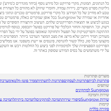
טבע לא מחייב של כל המידע: כל מקרי פרויקט, פרמטרים טכניים ונתוני ביצ
בנוגע לביצוע או תוצאות הפרויקטים שלהם. העיצוב והתצורה הסופיים של פ
מעודכן תמיד וייתכן שלא מייצג את מצב המוצר העדכני ביותר. המפרטים הט
על ידי משתמשים על בסיס המידע שסופק באתר זה.
מוצרים ופתרונות
פתרונות לבית
פתרונות לעסקים
פתרונות לתשתיות
ממיר פוטו-וולטאי
מערכת 
שותפים
Sungrow למתקינים
שירות ותמיכה
שירות Sungrow
סיפורי שירות
תמיכה למתקינים
לתמיכה ביתית
לתמיכה ע
קיימות
סקירה כללית