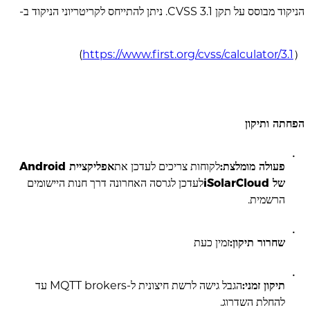
הניקוד מבוסס על תקן CVSS 3.1. ניתן להתייחס לקריטריוני הניקוד ב-
)
https://www.first.org/cvss/calculator/3.1
（
הפחתה ותיקון
פעולה מומלצת:
לקוחות צריכים לעדכן את
אפליקציית Android
של iSolarCloud
לעדכן לגרסה האחרונה דרך חנות היישומים
הרשמית.
שחרור תיקון:
זמין כעת
תיקון זמני:
הגבל גישה לרשת חיצונית ל-MQTT brokers עד
להחלת השדרוג.