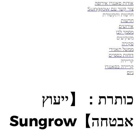
אודות סאנגרו אירופה
צור קשר עם Sungrow
חדשות ותקשורת
חדשות
אירועים
מסמך לבן
משקיעים
סקירה
ממשל תאגידי
דוחות כספיים
קריירה
קריירה בסאנגרו
גיוס
כותרת：【ייעוץ
אבטחה】Sungrow