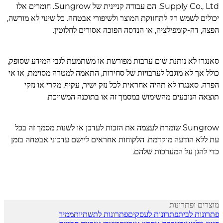
Supply Co., Ltd. הם עבודה קניינית של Sungrow. חומרים אלו
יכולים לשמש רק לתחזוקת המוצר ולשיפורי אבטחה. כל שינוי לא מורשה,
הפצה, דה-קומפילציה, או הנדסה הפוכה אסורים לחלוטין.
סאנגרו לא נותנת שום ערבות מפורשת או משתמעת לגבי המידע שסופק,
כולל אך לא מוגבל לערבויות של סחירות, התאמה למטרה מסוימת, או אי
הפרה. סאנגרו לא תהיה אחראית לכל נזק ישיר, עקיף, מקרי או נזקי
תוצאה הנובעים מהשימוש במסמך זה או בתוכנה המשויכת.
Sungrow שומרת לעצמה את הזכות לעדכן או לשנות מסמך זה בכל
עת ללא הודעה מוקדמת. הלקוחות אחראים ליישם עדכוני אבטחה בזמן
כדי להגן על המערכות שלהם.
מוצרים ופתרונות
פתרונות לבית
פתרונות לעסקים
פתרונות לתשתיות
ממיר