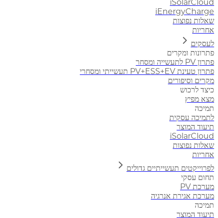
iSolarCloud
iEnergyCharge
שאלות נפוצות
אחריות
לעסקים
פתרונות ומקרים
פתרון PV לתעשייה ומסחר
פתרון טעינת PV+ESS+EV תעשייתי ומסחרי
מקרים וסיפורים
כיצד לרכוש
מצא מפיץ
תמיכה
לתמיכה עסקית
תיעוד המוצר
iSolarCloud
שאלות נפוצות
אחריות
לפרוייקטים תעשייתיים גדולים
תחום עסקי
מערכת PV
מערכת אגירת אנרגיה
תמיכה
תיעוד המוצר