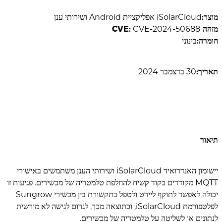
מוצר:
iSolarCloud אפליקציית Android ושירותי ענן
מזהה CVE:
CVE-2024-50688
חומרה:
בינוני
תאריך:
30 בדצמבר 2024
תיאור
יישומון האנדרואיד iSolarCloud ושירותי הענן משתמשים באישורי
MQTT מקודדים בקוד קשיח להחלפת טלמטריה של מכשירים. פגיעות זו
יכולה לאפשר לתוקף ליירט ולטפל בתקשורת בין מכשירי Sungrow
לפלטפורמת iSolarCloud, וכתוצאה מכך, לגרום לגישה לא מורשית
לנתונים או לשליטה על טלמטריה של מכשירים.