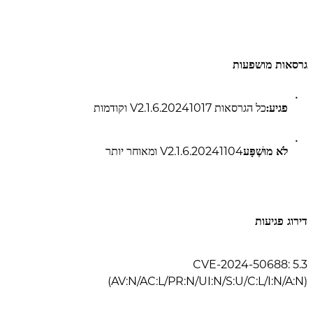
גרסאות מושפעות
פגיע:
כל הגרסאות V2.1.6.20241017 וקודמות
לֹא מוּשְׁפָּע
V2.1.6.20241104 ומאוחר יותר
דירוג פגיעות
CVE-2024-50688: 5.3
(AV:N/AC:L/PR:N/UI:N/S:U/C:L/I:N/A:N)