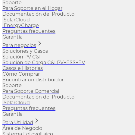
Soporte
Para Soporte en el Hogar
Documentación del Producto
iSolarCloud
iEnergyCharge
Preguntas frecuentes
Garantía
Para negocios
Soluciones y Casos
Solución PV C&I
Solución de Carga C&I PV+ESS+EV
Casos e Historias
Cómo Comprar
Encontrar un distribuidor
Soporte
Para Soporte Comercial
Documentación del Producto
iSolarCloud
Preguntas frecuentes
Garantía
Para Utilidad
Área de Negocio
Sistema Fotovoltaico