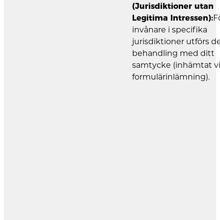
(Jurisdiktioner utan
Legitima Intressen):
F
invånare i specifika
jurisdiktioner utförs 
behandling med ditt
samtycke (inhämtat v
formulärinlämning).