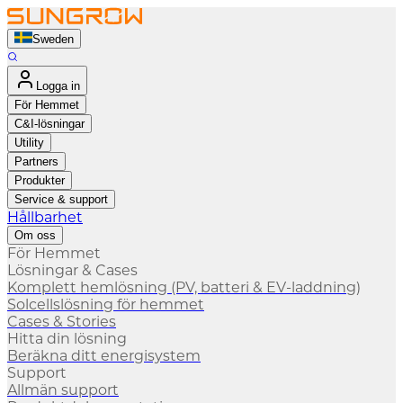
Sweden
Logga in
För Hemmet
C&I-lösningar
Utility
Partners
Produkter
Service & support
Hållbarhet
Om oss
För Hemmet
Lösningar & Cases
Komplett hemlösning (PV, batteri & EV-laddning)
Solcellslösning för hemmet
Cases & Stories
Hitta din lösning
Beräkna ditt energisystem
Support
Allmän support