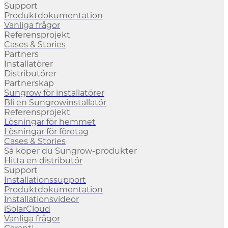
Support
Produktdokumentation
Vanliga frågor
Referensprojekt
Cases & Stories
Partners
Installatörer
Distributörer
Partnerskap
Sungrow för installatörer
Bli en Sungrowinstallatör
Referensprojekt
Lösningar för hemmet
Lösningar för företag
Cases & Stories
Så köper du Sungrow-produkter
Hitta en distributör
Support
Installationssupport
Produktdokumentation
Installationsvideor
iSolarCloud
Vanliga frågor