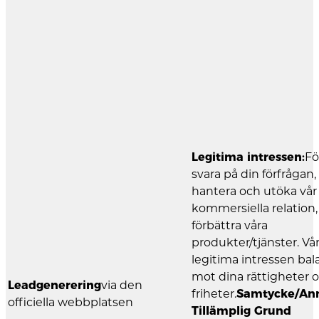
Legitima intressen:
Fö
svara på din förfrågan,
hantera och utöka vår
kommersiella relation,
förbättra våra
produkter/tjänster. Vå
legitima intressen bal
mot dina rättigheter 
Leadgenerering
via den
friheter.
Samtycke/An
officiella webbplatsen
Tillämplig Grund