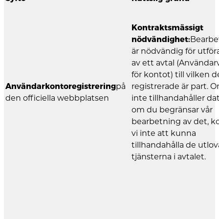
Kontraktsmässigt
nödvändighet:
Bearbe
är nödvändig för utfö
av ett avtal (Användarv
för kontot) till vilken 
Användarkontoregistrering
på
registrerade är part. 
den officiella webbplatsen
inte tillhandahåller dat
om du begränsar vår
bearbetning av det, 
vi inte att kunna
tillhandahålla de utlo
tjänsterna i avtalet.