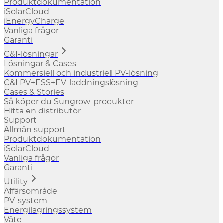
Produktdokumentation
iSolarCloud
iEnergyCharge
Vanliga frågor
Garanti
C&I-lösningar
Lösningar & Cases
Kommersiell och industriell PV-lösning
C&I PV+ESS+EV-laddningslösning
Cases & Stories
Så köper du Sungrow-produkter
Hitta en distributör
Support
Allmän support
Produktdokumentation
iSolarCloud
Vanliga frågor
Garanti
Utility
Affärsområde
PV-system
Energilagringssystem
Väte