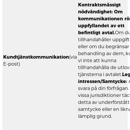
Kontraktsmässigt
nödvändighet:
Om
kommunikationen rö
uppfyllandet av ett
befintligt avtal.
Om du
tillhandahåller uppgift
eller om du begränsar
behandling av dem, 
Kundtjänstkommunikation
(via
vi inte att kunna
E-post)
tillhandahålla de utlo
tjänsterna i avtalet.
Le
intressen/Samtycke:
svara på din förfrågan.
vissa jurisdiktioner tä
detta av underförstått
samtycke eller en lik
lämplig grund.