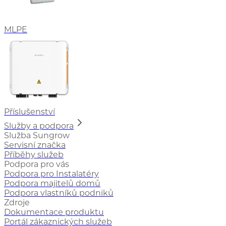
MLPE
Příslušenství
Služby a podpora
Služba Sungrow
Servisní značka
Příběhy služeb
Podpora pro vás
Podpora pro Instalatéry
Podpora majitelů domů
Podpora vlastníků podniků
Zdroje
Dokumentace produktu
Portál zákaznických služeb