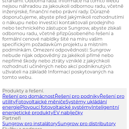
stranami. Odborná rada: Informace na tomto webu
nejsou náhradou za jakoukoli odbornou radu, včetně
inženýrské, finanční nebo právní rady. Důrazně
doporučujeme, abyste před jakýmikoli rozhodnutími
o nákupu nebo investici kontaktovali prodejního
nebo technického zástupce Sungrow, abyste získali
odbornou radu, včetně přizpůsobeného řešení a
formální cenové nabídky šité na míru vašim
specifickým požadavkům projektu a místním
podmínkám. Omezení odpovědnosti: Sungrow
nebude nijak odpovědný za jakékoli přímé nebo
nepřímé škody nebo ztráty vzniklé z jakýchkoli
rozhodnutí učiněných nebo akcí podniknutých
uživateli na základě Informací poskytovaných na
tomto webu.
Produkty a řešení.
Řešení pro domácnost
Řešení pro podniky
Řešení pro
utility
Fotovoltaické měniče
Systémy ukládání
energie
Plovoucí fotovoltaické systémy
Inteligentní
energetické produkty
EV nabíječky
Partneři
Sungrow pro instalátory
Sungrow pro distributory