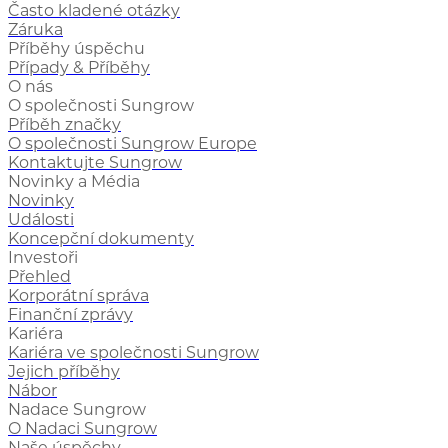
Často kladené otázky
Záruka
Příběhy úspěchu
Případy & Příběhy
O nás
O společnosti Sungrow
Příběh značky
O společnosti Sungrow Europe
Kontaktujte Sungrow
Novinky a Média
Novinky
Události
Koncepční dokumenty
Investoři
Přehled
Korporátní správa
Finanční zprávy
Kariéra
Kariéra ve společnosti Sungrow
Jejich příběhy
Nábor
Nadace Sungrow
O Nadaci Sungrow
Naše úspěchy