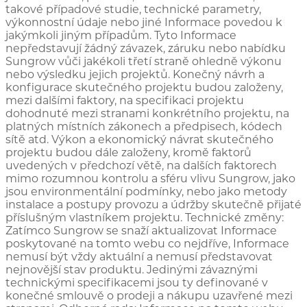
takové případové studie, technické parametry,
výkonnostní údaje nebo jiné Informace povedou k
jakýmkoli jiným případům. Tyto Informace
nepředstavují žádný závazek, záruku nebo nabídku
Sungrow vůči jakékoli třetí straně ohledně výkonu
nebo výsledku jejich projektů. Konečný návrh a
konfigurace skutečného projektu budou založeny,
mezi dalšími faktory, na specifikaci projektu
dohodnuté mezi stranami konkrétního projektu, na
platných místních zákonech a předpisech, kódech
sítě atd. Výkon a ekonomický návrat skutečného
projektu budou dále založeny, kromě faktorů
uvedených v předchozí větě, na dalších faktorech
mimo rozumnou kontrolu a sféru vlivu Sungrow, jako
jsou environmentální podmínky, nebo jako metody
instalace a postupy provozu a údržby skutečně přijaté
příslušným vlastníkem projektu. Technické změny:
Zatímco Sungrow se snaží aktualizovat Informace
poskytované na tomto webu co nejdříve, Informace
nemusí být vždy aktuální a nemusí představovat
nejnovější stav produktu. Jedinými závaznými
technickými specifikacemi jsou ty definované v
konečné smlouvě o prodeji a nákupu uzavřené mezi