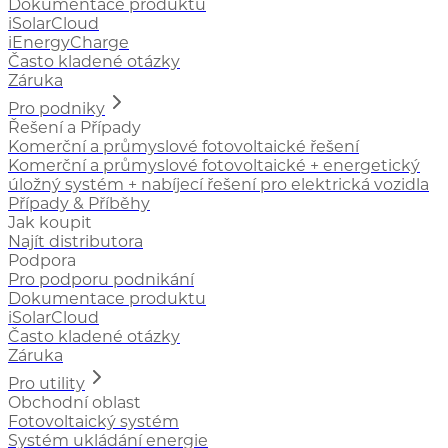
Dokumentace produktu
iSolarCloud
iEnergyCharge
Často kladené otázky
Záruka
Pro podniky
Řešení a Případy
Komerční a průmyslové fotovoltaické řešení
Komerční a průmyslové fotovoltaické + energetický
úložný systém + nabíjecí řešení pro elektrická vozidla
Případy & Příběhy
Jak koupit
Najít distributora
Podpora
Pro podporu podnikání
Dokumentace produktu
iSolarCloud
Často kladené otázky
Záruka
Pro utility
Obchodní oblast
Fotovoltaický systém
Systém ukládání energie