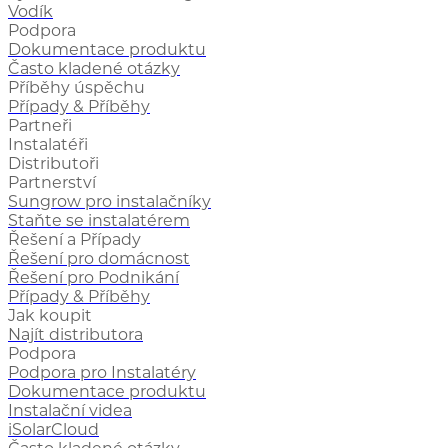
Vodík
Podpora
Dokumentace produktu
Často kladené otázky
Příběhy úspěchu
Případy & Příběhy
Partneři
Instalatéři
Distributoři
Partnerství
Sungrow pro instalačníky
Staňte se instalatérem
Řešení a Případy
Řešení pro domácnost
Řešení pro Podnikání
Případy & Příběhy
Jak koupit
Najít distributora
Podpora
Podpora pro Instalatéry
Dokumentace produktu
Instalační videa
iSolarCloud