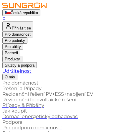
Česká republika
Přihlásit se
Pro domácnost
Pro podniky
Pro utility
Partneři
Produkty
Služby a podpora
Udržitelnost
O nás
Pro domácnost
Řešení a Případy
Rezidenční řešení PV+ESS+nabíjení EV
Rezidenční fotovoltaické řešení
Případy & Příběhy
Jak koupit
Domácí energetický odhadovač
Podpora
Pro podporu domácností