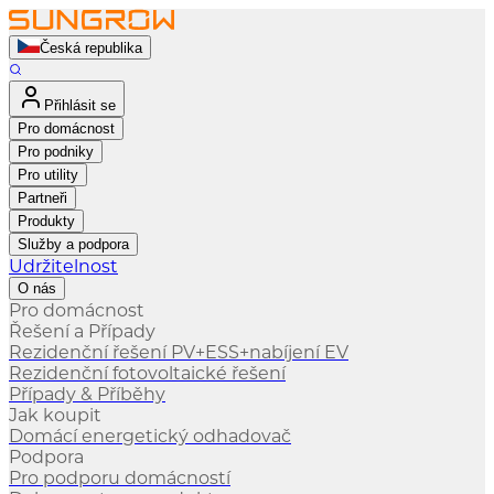
Česká republika
Přihlásit se
Pro domácnost
Pro podniky
Pro utility
Partneři
Produkty
Služby a podpora
Udržitelnost
O nás
Pro domácnost
Řešení a Případy
Rezidenční řešení PV+ESS+nabíjení EV
Rezidenční fotovoltaické řešení
Případy & Příběhy
Jak koupit
Domácí energetický odhadovač
Podpora
Pro podporu domácností