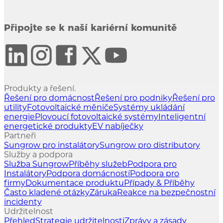
Připojte se k naší kariérní komunitě
Produkty a řešení.
Řešení pro domácnost
Řešení pro podniky
Řešení pro
utility
Fotovoltaické měniče
Systémy ukládání
energie
Plovoucí fotovoltaické systémy
Inteligentní
energetické produkty
EV nabíječky
Partneři
Sungrow pro instalátory
Sungrow pro distributory
Služby a podpora
Služba Sungrow
Příběhy služeb
Podpora pro
Instalátory
Podpora domácností
Podpora pro
firmy
Dokumentace produktu
Případy & Příběhy
Často kladené otázky
Záruka
Reakce na bezpečnostní
incidenty
Udržitelnost
Přehled
Strategie udržitelnosti
Zprávy a zásady