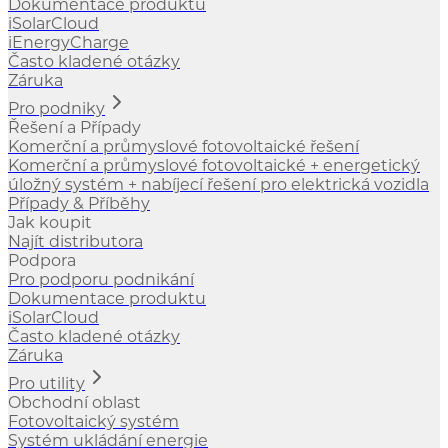
Dokumentace produktu
iSolarCloud
iEnergyCharge
Často kladené otázky
Záruka
Pro podniky
Řešení a Případy
Komerční a průmyslové fotovoltaické řešení
Komerční a průmyslové fotovoltaické + energetický
úložný systém + nabíjecí řešení pro elektrická vozidla
Případy & Příběhy
Jak koupit
Najít distributora
Podpora
Pro podporu podnikání
Dokumentace produktu
iSolarCloud
Často kladené otázky
Záruka
Pro utility
Obchodní oblast
Fotovoltaický systém
Systém ukládání energie