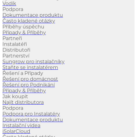
Vodík
Podpora
Dokumentace produktu
Často kladené otázky
Příběhy úspěchu
Případy & Příběhy
Partneři
Instalatéři
Distributoři
Partnerství
Sungrow pro instalačníky
Staňte se instalatérem
Řešení a Případy
Řešení pro domácnost
Řešení pro Podnikání
Případy & Příběhy
Jak koupit
Najít distributora
Podpora
Podpora pro Instalatéry
Dokumentace produktu
Instalační videa
iSolarCloud