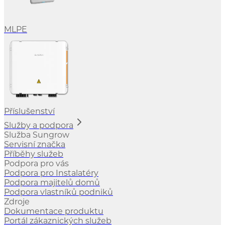
MLPE
Příslušenství
Služby a podpora
Služba Sungrow
Servisní značka
Příběhy služeb
Podpora pro vás
Podpora pro Instalatéry
Podpora majitelů domů
Podpora vlastníků podniků
Zdroje
Dokumentace produktu
Portál zákaznických služeb