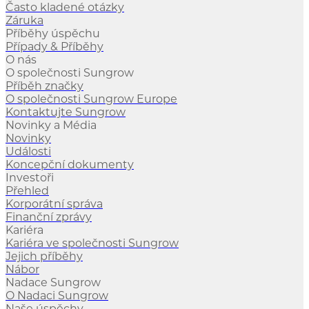
Často kladené otázky
Záruka
Příběhy úspěchu
Případy & Příběhy
O nás
O společnosti Sungrow
Příběh značky
O společnosti Sungrow Europe
Kontaktujte Sungrow
Novinky a Média
Novinky
Události
Koncepční dokumenty
Investoři
Přehled
Korporátní správa
Finanční zprávy
Kariéra
Kariéra ve společnosti Sungrow
Jejich příběhy
Nábor
Nadace Sungrow
O Nadaci Sungrow
Naše úspěchy