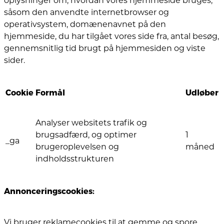
oplysninger om, hvordan vores hjemmeside bruges,
såsom den anvendte internetbrowser og
operativsystem, domænenavnet på den
hjemmeside, du har tilgået vores side fra, antal besøg,
gennemsnitlig tid brugt på hjemmesiden og viste
sider.
Cookie
Formål
Udløber
Analyser websitets trafik og
brugsadfærd, og optimer
1
_ga
brugeroplevelsen og
måned
indholdsstrukturen
Annonceringscookies:
Vi bruger reklamecookies til at gemme og spore