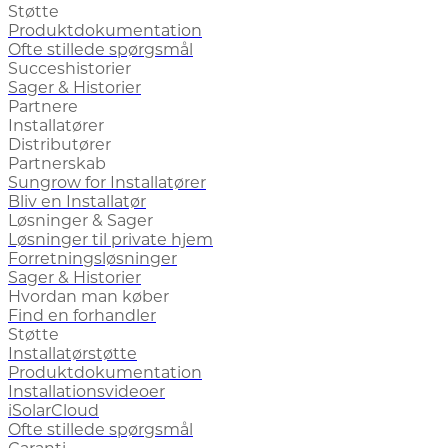
Støtte
Produktdokumentation
Ofte stillede spørgsmål
Succeshistorier
Sager & Historier
Partnere
Installatører
Distributører
Partnerskab
Sungrow for Installatører
Bliv en Installatør
Løsninger & Sager
Løsninger til private hjem
Forretningsløsninger
Sager & Historier
Hvordan man køber
Find en forhandler
Støtte
Installatørstøtte
Produktdokumentation
Installationsvideoer
iSolarCloud
Ofte stillede spørgsmål