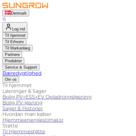
Denmark
Log ind
Til hjemmet
Til Erhverv
Til Markanlæg
Partnere
Produkter
Service & Support
Bæredygtighed
Om os
Til hjemmet
Løsninger & Sager
Bolig PV+ESS+EV Opladningsløsning
Bolig PV-løsning
Sager & Historier
Hvordan man køber
Hjemmeenergiestimator
Støtte
Til Hjemmestøtte