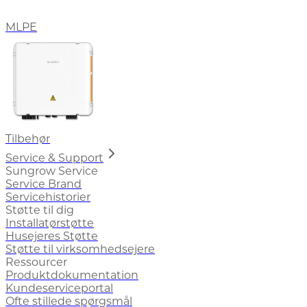
MLPE
Tilbehør
Service & Support
Sungrow Service
Service Brand
Servicehistorier
Støtte til dig
Installatørstøtte
Husejeres Støtte
Støtte til virksomhedsejere
Ressourcer
Produktdokumentation
Kundeserviceportal
Ofte stillede spørgsmål