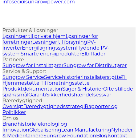
infosec@sungrowpower.com
Produkter & Løsninger
Løsninger til private hjem
Løsninger for
forretninger
Løsninger til forsyning
PV-
inverter
Energilagringssystem
Flydende PV-
system
Smarte energiprodukter
Elbil lader
Partnere
Sungrow for Installatører
Sungrow for Distributører
Service & Support
Sungrow Service
Servicehistorier
Installatørstøtte
Til
Hjemmestøtte
Til forretningsstøtte
Produktdokumentation
Sager & Historier
Ofte stillede
spørgsmål
Garanti
Sikkerhedshændelsessvar
Bæredygtighed
Oversigt
Bæredygtighedsstrategi
Rapporter og
Politikker
Om os
Brandhistorie
Teknologi og
Innovation
Globalisering
Lean Manufacturing
Nyheder
& Medier
Karriere
Sungrow Foundation
Blog
Kontakt