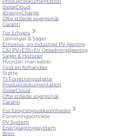
Produktdokumentation
iSolarCloud
iEnergyCharge
Ofte stillede spørgsmål
Garanti
For Erhverv
Løsninger & Sager
Erhvervs- og industriel PV-løsning
C&I PV+ESS+EV Opladningsløsning
Sager & Historier
Hvordan man køber
Find en forhandler
Støtte
Til Forretningsstøtte
Produktdokumentation
iSolarCloud
Ofte stillede spørgsmål
Garanti
For forsyningsvirksomheder
Forretningsområde
PV System
Energilagringssystem
Brint